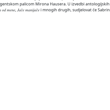
igentskom palicom Mirona Hausera. U izvedbi antologijskih 
𝑜 𝑝𝑟𝑎𝑣𝑖𝑠̌ 𝑠𝑙𝑜𝑛𝑎 𝑜𝑑 𝑚𝑒𝑛𝑒, 𝐽𝑎𝑐̌𝑒 𝑚𝑎𝑛𝑖𝑗𝑎𝑐̌𝑒 i mnogih drugih, sudjelovat