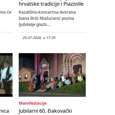
hrvatske tradicije i Piazzolle
vno će
Kazališno-koncertna dvorana
Ivana Brlić-Mažuranić poziva
ljubitelje glazb...
20.07.2026. u 17:30
Manifestacije
nica
Jubilarni 60. Đakovački