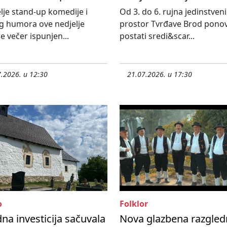
elje stand-up komedije i
Od 3. do 6. rujna jedinstveni
g humora ove nedjelje
prostor Tvrđave Brod pono
e večer ispunjen...
postati sredi&scar...
.2026. u 12:30
21.07.2026. u 17:30
o
Folklor
dna investicija sačuvala
Nova glazbena razgled