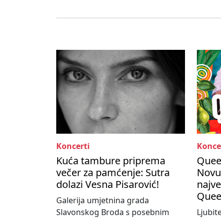
Koncerti
Konce
Kuća tambure priprema
Queen
večer za pamćenje: Sutra
Novu
dolazi Vesna Pisarović!
najve
Quee
Galerija umjetnina grada
Slavonskog Broda s posebnim
Ljubit