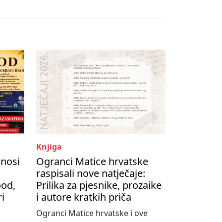
Knjiga
onosi
Ogranci Matice hrvatske
raspisali nove natječaje:
ood,
Prilika za pjesnike, prozaike
ri
i autore kratkih priča
Ogranci Matice hrvatske i ove