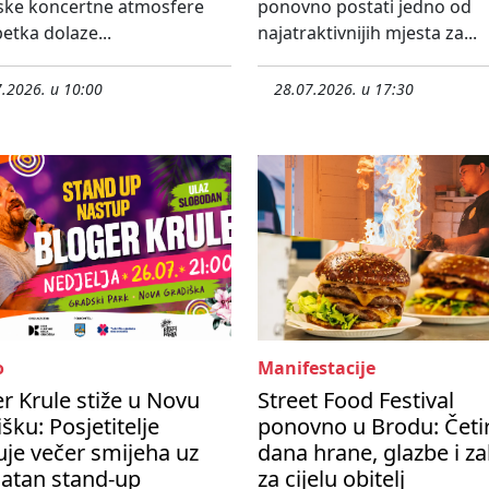
ske koncertne atmosfere
ponovno postati jedno od
etka dolaze...
najatraktivnijih mjesta za...
.2026. u 10:00
28.07.2026. u 17:30
o
Manifestacije
r Krule stiže u Novu
Street Food Festival
šku: Posjetitelje
ponovno u Brodu: Četir
je večer smijeha uz
dana hrane, glazbe i z
latan stand-up
za cijelu obitelj