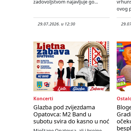
zadovoljstvom najavljuje go...
vrhun
ovog p
29.07.2026. u 12:30
29.07
Koncerti
Ostal
Glazba pod zvijezdama
Bloge
Opatovca: M2 Band u
Gradi
subotu svira do kasno u noć
očeku
besp
Mještane Opatovca, ali i brojne