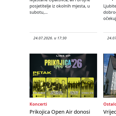
posjetitelje iz okolnih mjesta, u
Ljubit
subotu,...
dobro
očekuj
24.07.2026. u 17:30
24.07
Koncerti
Ostal
Prikojica Open Air donosi
Vrije