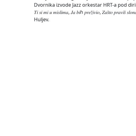
Dvornika izvode Jazz orkestar HRT-a pod dir
𝑇𝑖 𝑠𝑖 𝑚𝑖 𝑢 𝑚𝑖𝑠𝑙𝑖𝑚𝑎, 𝐽𝑎 𝑏𝑖ℎ 𝑝𝑟𝑒𝑧̌𝑖𝑣𝑖𝑜, 𝑍𝑎𝑠̌𝑡
Huljev.