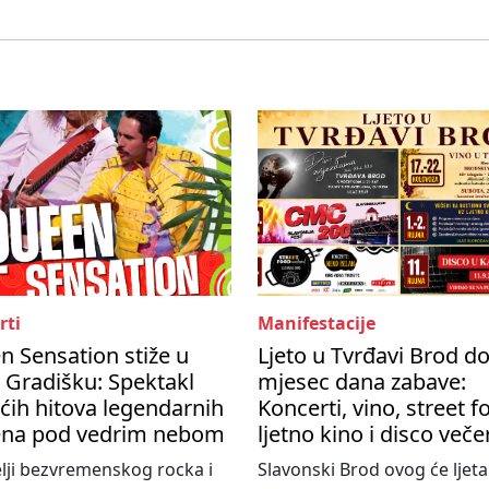
rti
Manifestacije
 Sensation stiže u
Ljeto u Tvrđavi Brod d
 Gradišku: Spektakl
mjesec dana zabave:
ćih hitova legendarnih
Koncerti, vino, street f
na pod vedrim nebom
ljetno kino i disco veče
elji bezvremenskog rocka i
Slavonski Brod ovog će ljeta