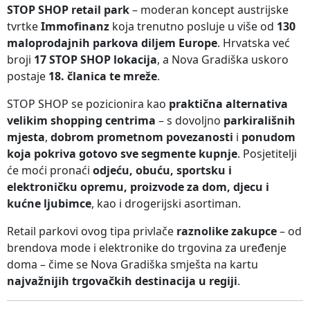
STOP SHOP retail park
– moderan koncept austrijske
tvrtke
Immofinanz
koja trenutno posluje u više od
130
maloprodajnih parkova diljem Europe
. Hrvatska već
broji
17 STOP SHOP lokacija
, a Nova Gradiška uskoro
postaje
18. članica te mreže
.
STOP SHOP se pozicionira kao
praktična alternativa
velikim shopping centrima
– s dovoljno
parkirališnih
mjesta
,
dobrom prometnom povezanosti
i
ponudom
koja pokriva gotovo sve segmente kupnje
. Posjetitelji
će moći pronaći
odjeću, obuću, sportsku i
elektroničku opremu, proizvode za dom, djecu i
kućne ljubimce
, kao i drogerijski asortiman.
Retail parkovi ovog tipa privlače
raznolike zakupce
– od
brendova mode i elektronike do trgovina za uređenje
doma – čime se Nova Gradiška smješta na kartu
najvažnijih trgovačkih destinacija u regiji
.