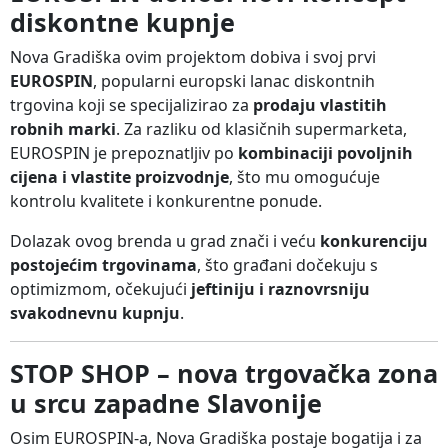
diskontne kupnje
Nova Gradiška ovim projektom dobiva i svoj prvi
EUROSPIN
, popularni europski lanac diskontnih
trgovina koji se specijalizirao za
prodaju vlastitih
robnih marki
. Za razliku od klasičnih supermarketa,
EUROSPIN je prepoznatljiv po
kombinaciji povoljnih
cijena i vlastite proizvodnje
, što mu omogućuje
kontrolu kvalitete i konkurentne ponude.
Dolazak ovog brenda u grad znači i veću
konkurenciju
postojećim trgovinama
, što građani dočekuju s
optimizmom, očekujući
jeftiniju i raznovrsniju
svakodnevnu kupnju
.
STOP SHOP – nova trgovačka zona
u srcu zapadne Slavonije
Osim EUROSPIN-a, Nova Gradiška postaje bogatija i za