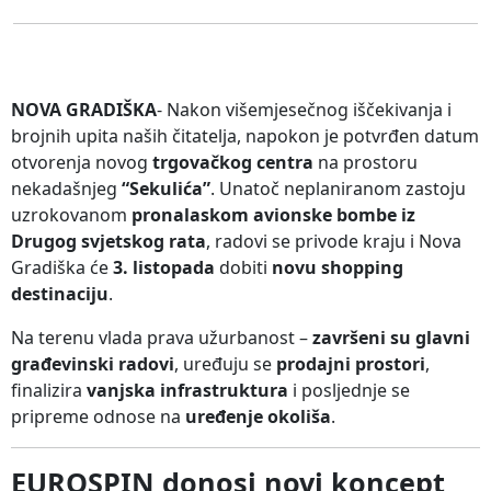
NOVA GRADIŠKA
- Nakon višemjesečnog iščekivanja i
brojnih upita naših čitatelja, napokon je potvrđen datum
otvorenja novog
trgovačkog centra
na prostoru
nekadašnjeg
“Sekulića”
. Unatoč neplaniranom zastoju
uzrokovanom
pronalaskom avionske bombe iz
Drugog svjetskog rata
, radovi se privode kraju i Nova
Gradiška će
3. listopada
dobiti
novu shopping
destinaciju
.
Na terenu vlada prava užurbanost –
završeni su glavni
građevinski radovi
, uređuju se
prodajni prostori
,
finalizira
vanjska infrastruktura
i posljednje se
pripreme odnose na
uređenje okoliša
.
EUROSPIN donosi novi koncept