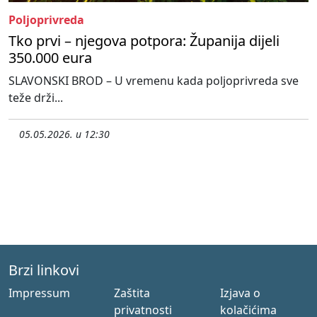
Poljoprivreda
Tko prvi – njegova potpora: Županija dijeli
350.000 eura
SLAVONSKI BROD – U vremenu kada poljoprivreda sve
teže drži...
05.05.2026. u 12:30
Brzi linkovi
Impressum
Zaštita
Izjava o
privatnosti
kolačićima