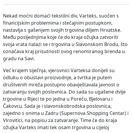
Nekad moćni domaći tekstilni div, Varteks, suočen s
financijskim problemima i stečajnim postupkom,
nastavlja s gašenjem svojih trgovina diljem Hrvatske.
Među posljednjima koje će do kraja ožujka zatvoriti
svoja vrata nalazi se i trgovina u Slavonskom Brodu, što
označava kraj prisutnosti ovog renomiranog brenda u
gradu na Savi.
Već krajem siječnja, vjerovnici Varteksa donijeli su
odluku o obustavi proizvodnje, a tvrtka je putem
društvenih mreža postupno obavještavala javnost o
zatvaranju svojih poslovnica. Do sada su ugašene dvije
trgovine u Rijeci te po jedna u Poreču, Bjelovaru i
Čakovcu. Sada je i slavonskobrodska poslovnica,
zajedno s onima u Zadru (Supernova Shopping Centar) i
Virovitici, na popisu za zatvaranje. Time će do kraja
ožujka Varteks imati tek osam trgovina u cijeloj