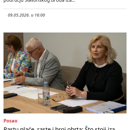
području Slavonskog Broda iza...
09.05.2026. u 16:00
Posao
Rastu plaće, raste i broj obrta: Što stoji iza