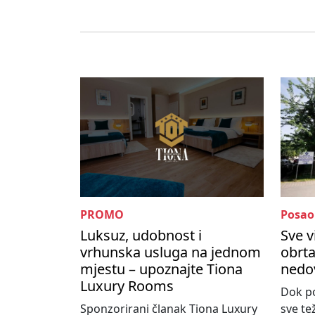
PROMO
Posao
Luksuz, udobnost i
Sve v
vrhunska usluga na jednom
obrta
mjestu – upoznajte Tiona
nedo
Luxury Rooms
Dok po
Sponzorirani članak Tiona Luxury
sve te