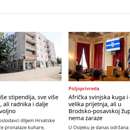
Poljoprivreda
iše stipendija, sve više
Afrička svinjska kuga i 
, ali radnika i dalje
velika prijetnja, ali u
voljno
Brodsko-posavskoj žup
nema zaraze
slodavci diljem Hrvatske
že pronalaze kuhare,
U Osijeku je danas održana