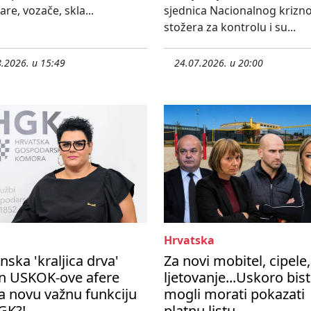
re, vozače, skla...
sjednica Nacionalnog krizn
stožera za kontrolu i su...
.2026. u 15:49
24.07.2026. u 20:00
Hrvatska
nska 'kraljica drva'
Za novi mobitel, cipele,
n USKOK-ove afere
ljetovanje...Uskoro bis
a novu važnu funkciju
mogli morati pokazati
GK?!
platnu listu