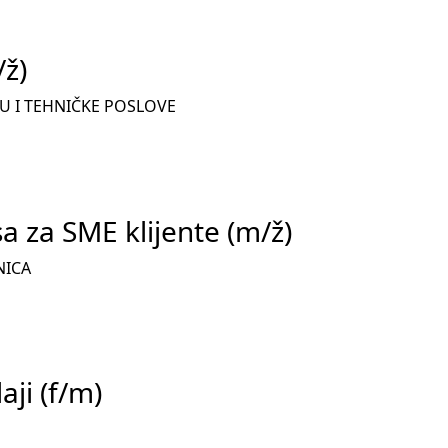
/ž)
TU I TEHNIČKE POSLOVE
 za SME klijente (m/ž)
NICA
aji (f/m)