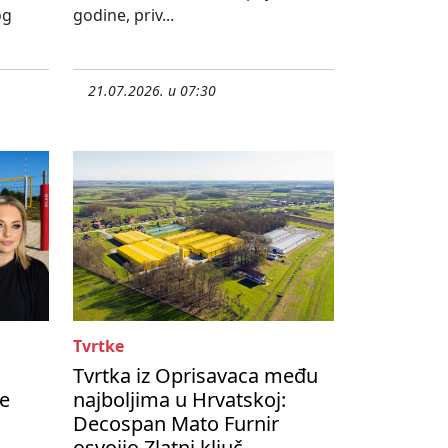
og
godine, priv...
21.07.2026. u 07:30
Tvrtke
Tvrtka iz Oprisavaca među
te
najboljima u Hrvatskoj:
Decospan Mato Furnir
osvojio Zlatni ključ