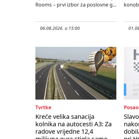
Rooms – prvi izbor za poslovne g...
konoba
06.08.2026. u 15:00
01.08
Tvrtke
Posao
Kreće velika sanacija
Slavo
kolnika na autocesti A3: Za
nako
radove vrijedne 12,4
dobil
milijuna eura stigla samo
pri H