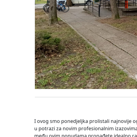
I ovog smo ponedjeljka prolistali najnovije og
u potrazi za novim profesionalnim izazovima i
među ovim ponudama pronađete idealno rad