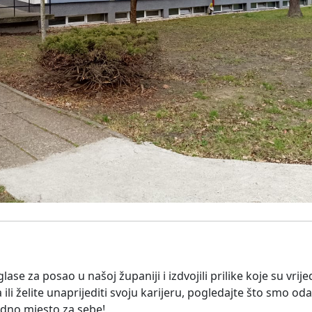
lase za posao u našoj županiji i izdvojili prilike koje su vrij
li želite unaprijediti svoju karijeru, pogledajte što smo od
no mjesto za sebe!