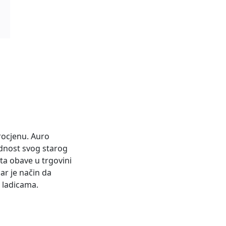
rocjenu. Auro
jednost svog starog
ata obave u trgovini
ar je način da
o ladicama.