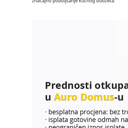
značajno poboljšanje kućnog budžeta.