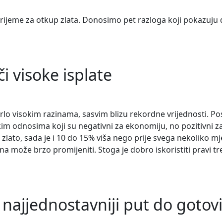
 vrijeme za otkup zlata. Donosimo pet razloga koji pokazuju 
či visoke isplate
vrlo visokim razinama, sasvim blizu rekordne vrijednosti. Pos
kim odnosima koji su negativni za ekonomiju, no pozitivni za
 zlato, sada je i 10 do 15% viša nego prije svega nekoliko m
jena može brzo promijeniti. Stoga je dobro iskoristiti pravi tr
i najjednostavniji put do gotov