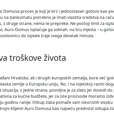
ro Domusa proces je koji je brz i jednostavan gotovo kao po
atu na bankomatu potrebno je imati vlastita sredstva na rač
, s druge strane, nema te prepreke. Ne postoji limit za ispl
bio, Auro Domus isplaćuje ga odmah, na licu mjesta – u gotov
 poslovnicu do isplate traje svega desetak minuta.
va troškove života
ađani Hrvatske, ali i drugih europskih zemalja, bore već got
laska zemlje u Europsku uniju. No, i na svjetskoj razini doga
 situacija, s jedne strane, povoljna je za zlato jer dovodi do
gativna za kućne budžete, jer za iste proizvode moramo izdvaja
ju godinu ranije. Otkup zlata pomaže vam iskoristiti visoku 
 Brojni klijenti Auro Domusa kao najveću prednost otkupa zl