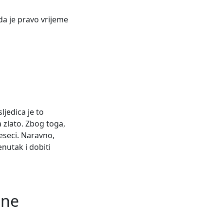
da je pravo vrijeme
ljedica je to
 zlato. Zbog toga,
jeseci. Naravno,
enutak i dobiti
ine