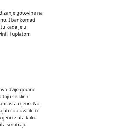
dizanje gotovine na
unu. I bankomati
atu kada je u
ini ili uplatom
ovo dvije godine.
đaju se slični
 porasta cijene. No,
ti i do dva ili tri
cijenu zlata kako
ata smatraju