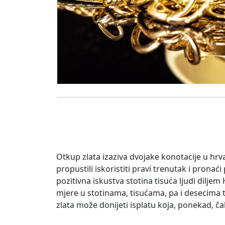
Otkup zlata izaziva dvojake konotacije u hrva
propustili iskoristiti pravi trenutak i pronać
pozitivna iskustva stotina tisuća ljudi dilj
mjere u stotinama, tisućama, pa i desecima 
zlata može donijeti isplatu koja, ponekad, ča