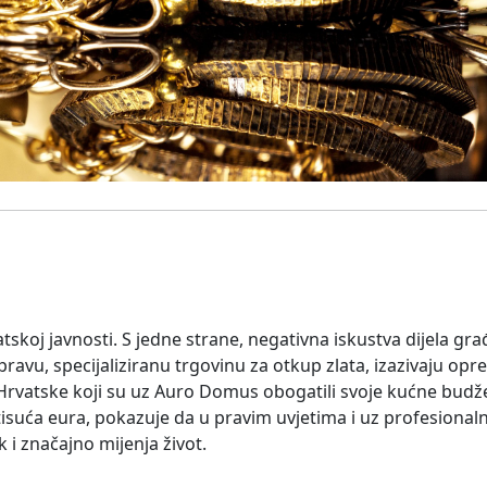
tskoj javnosti. S jedne strane, negativna iskustva dijela gra
i pravu, specijaliziranu trgovinu za otkup zlata, izazivaju opr
em Hrvatske koji su uz Auro Domus obogatili svoje kućne budž
tisuća eura, pokazuje da u pravim uvjetima i uz profesiona
k i značajno mijenja život.