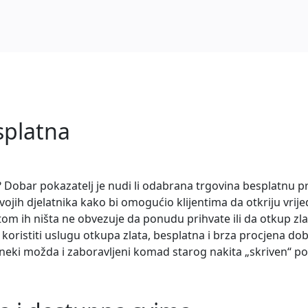
splatna
a? Dobar pokazatelj je nudi li odabrana trgovina besplatnu p
svojih djelatnika kako bi omogućio klijentima da otkriju vri
itom ih ništa ne obvezuje da ponudu prihvate ili da otkup zl
i koristiti uslugu otkupa zlata, besplatna i brza procjena dob
a neki možda i zaboravljeni komad starog nakita „skriven“ p