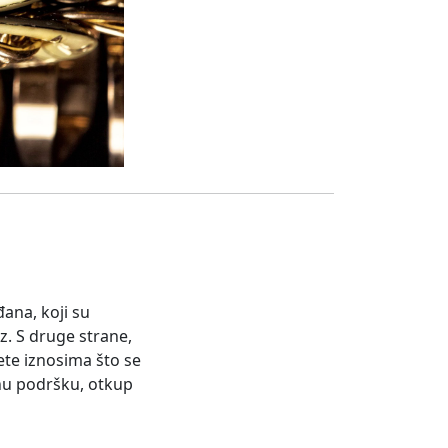
đana, koji su
ez. S druge strane,
ete iznosima što se
lnu podršku, otkup