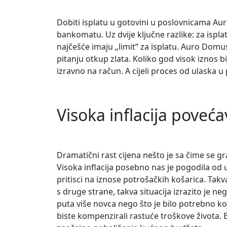
Dobiti isplatu u gotovini u poslovnicama Au
bankomatu. Uz dvije ključne razlike: za ispl
najčešće imaju „limit“ za isplatu. Auro Domus
pitanju otkup zlata. Koliko god visok iznos 
izravno na račun. A cijeli proces od ulaska u
Visoka inflacija poveća
Dramatični rast cijena nešto je sa čime se gr
Visoka inflacija posebno nas je pogodila od u
pritisci na iznose potrošačkih košarica. Takva
s druge strane, takva situacija izrazito je ne
puta više novca nego što je bilo potrebno ko
biste kompenzirali rastuće troškove života.