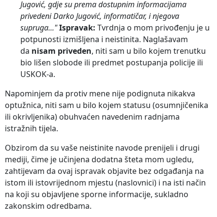
Jugović, gdje su prema dostupnim informacijama
privedeni Darko Jugović, informatičar, i njegova
supruga..."
Ispravak:
Tvrdnja o mom privođenju je u
potpunosti izmišljena i neistinita. Naglašavam
da
nisam priveden
, niti sam u bilo kojem trenutku
bio lišen slobode ili predmet postupanja policije ili
USKOK-a.
Napominjem da protiv mene nije podignuta nikakva
optužnica, niti sam u bilo kojem statusu (osumnjičenika
ili okrivljenika) obuhvaćen navedenim radnjama
istražnih tijela.
Obzirom da su vaše neistinite navode prenijeli i drugi
mediji, čime je učinjena dodatna šteta mom ugledu,
zahtijevam da ovaj ispravak objavite bez odgađanja na
istom ili istovrijednom mjestu (naslovnici) i na isti način
na koji su objavljene sporne informacije, sukladno
zakonskim odredbama.