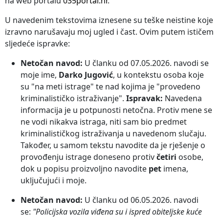
na web portalu
035portal.hr
.
U navedenim tekstovima iznesene su teške neistine koje
izravno narušavaju moj ugled i čast. Ovim putem ističem
sljedeće ispravke:
Netočan navod:
U članku od 07.05.2026. navodi se
moje ime,
Darko Jugović
, u kontekstu osoba koje
su "na meti istrage" te nad kojima je "provedeno
kriminalističko istraživanje".
Ispravak:
Navedena
informacija je u potpunosti netočna. Protiv mene se
ne vodi nikakva istraga, niti sam bio predmet
kriminalističkog istraživanja u navedenom slučaju.
Također, u samom tekstu navodite da je rješenje o
provođenju istrage doneseno protiv
četiri
osobe,
dok u popisu proizvoljno navodite
pet
imena,
uključujući i moje.
Netočan navod:
U članku od 06.05.2026. navodi
se:
"Policijska vozila viđena su i ispred obiteljske kuće