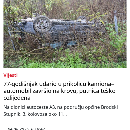
Vijesti
77-godišnjak udario u prikolicu kamiona–
automobil završio na krovu, putnica teško
ozlijeđena
Na dionici autoceste A3, na području općine Brodski
Stupnik, 3. kolovoza oko 11...
04.08.2026. u 18:47