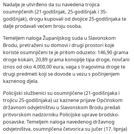
Nadalje je utvrđeno da su navedena trojica
osumnjičenih (21-godišnjak, 25-godišnjak i 35-
godišnjak), drogu kupovali od dvojice 25-godišnjaka te
dalje prodavali većem broju osoba.
Temeljem naloga Županijskog suda u Slavonskom
Brodu, pretraženi su domovi i drugi prostori koje
koriste osumnjičeni te je pritom oduzeto: 146,90 grama
droge kokain, 20,89 grama konoplje tipa droge, novčani
iznos od oko 4.000,00 eura, vaga s tragovima droge te
drugi predmeti koji se dovode u vezu s počinjenjem
kaznenog djela.
Policijski službenici su osumnjičene (21-godišnjaka i
trojicu 25-godišnjaka) uz kaznene prijave Općinskom
državnom odvjetništvu u Slavonskom Brodu predali
pritvorskom nadzorniku Policijske uprave brodsko-
posavske. Temeljem naloga navedenog državnog
odvjetništva, osumnjičena četvorica su jučer (17. lipnja)