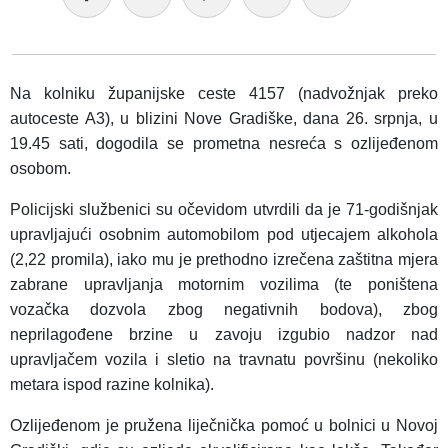
Na kolniku županijske ceste 4157 (nadvožnjak preko
autoceste A3), u blizini Nove Gradiške, dana 26. srpnja, u
19.45 sati, dogodila se prometna nesreća s ozlijeđenom
osobom.
Policijski službenici su očevidom utvrdili da je 71-godišnjak
upravljajući osobnim automobilom pod utjecajem alkohola
(2,22 promila), iako mu je prethodno izrečena zaštitna mjera
zabrane upravljanja motornim vozilima (te poništena
vozačka dozvola zbog negativnih bodova), zbog
neprilagođene brzine u zavoju izgubio nadzor nad
upravljačem vozila i sletio na travnatu površinu (nekoliko
metara ispod razine kolnika).
Ozlijeđenom je pružena liječnička pomoć u bolnici u Novoj