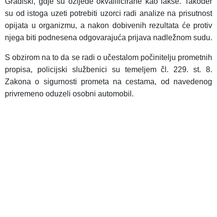
Gradiški, gdje su ozljede okvalificirane kao lakše. Također
su od istoga uzeti potrebiti uzorci radi analize na prisutnost
opijata u organizmu, a nakon dobivenih rezultata će protiv
njega biti podnesena odgovarajuća prijava nadležnom sudu.
S obzirom na to da se radi o učestalom počinitelju prometnih
propisa, policijski službenici su temeljem čl. 229. st. 8.
Zakona o sigurnosti prometa na cestama, od navedenog
privremeno oduzeli osobni automobil.