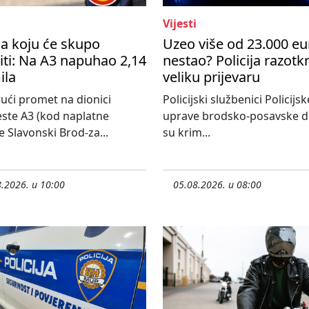
Vijesti
a koju će skupo
Uzeo više od 23.000 eu
ti: Na A3 napuhao 2,14
nestao? Policija razotkr
ila
veliku prijevaru
ući promet na dionici
Policijski službenici Policijsk
ste A3 (kod naplatne
uprave brodsko-posavske do
e Slavonski Brod-za...
su krim...
.2026. u 10:00
05.08.2026. u 08:00