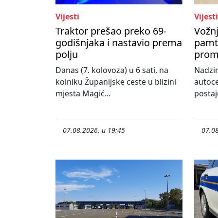
Vijesti
Vijesti
Traktor prešao preko 69-
Vožnj
godišnjaka i nastavio prema
pamti
polju
prom
Danas (7. kolovoza) u 6 sati, na
Nadzir
kolniku Županijske ceste u blizini
autoce
mjesta Magić...
postaj
07.08.2026. u 19:45
07.08