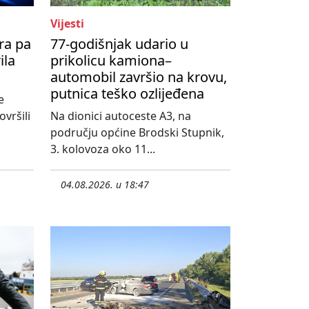
Vijesti
ra pa
77-godišnjak udario u
ila
prikolicu kamiona–
automobil završio na krovu,
putnica teško ozlijeđena
e
vršili
Na dionici autoceste A3, na
području općine Brodski Stupnik,
3. kolovoza oko 11...
04.08.2026. u 18:47