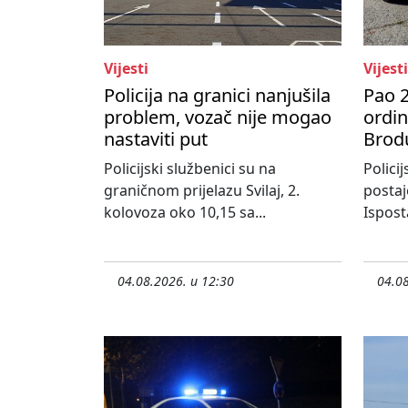
Vijesti
Vijesti
Policija na granici nanjušila
Pao 2
problem, vozač nije mogao
ordi
nastaviti put
Brod
Policijski službenici su na
Policij
graničnom prijelazu Svilaj, 2.
postaj
kolovoza oko 10,15 sa...
Ispost
04.08.2026. u 12:30
04.08