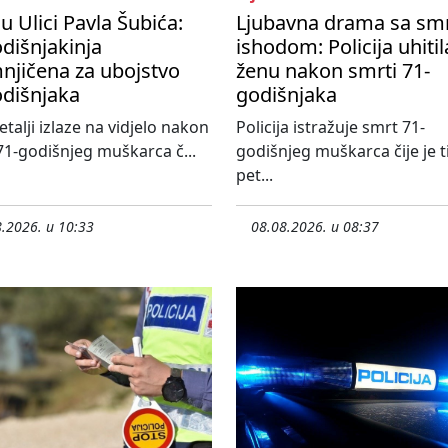
u Ulici Pavla Šubića:
Ljubavna drama sa sm
dišnjakinja
ishodom: Policija uhitil
njičena za ubojstvo
ženu nakon smrti 71-
odišnjaka
godišnjaka
etalji izlaze na vidjelo nakon
Policija istražuje smrt 71-
71-godišnjeg muškarca č...
godišnjeg muškarca čije je ti
pet...
.2026. u 10:33
08.08.2026. u 08:37