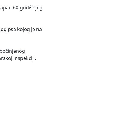
 napao 60-godišnjeg
gog psa kojeg je na
g počinjenog
skoj inspekciji.