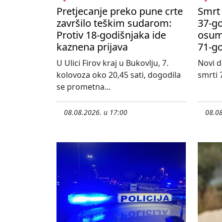
Pretjecanje preko pune crte
Smrt 
završilo teškim sudarom:
37-go
Protiv 18-godišnjaka ide
osum
kaznena prijava
71-g
U Ulici Firov kraj u Bukovlju, 7.
Novi d
kolovoza oko 20,45 sati, dogodila
smrti 
se prometna...
08.08.2026. u 17:00
08.08