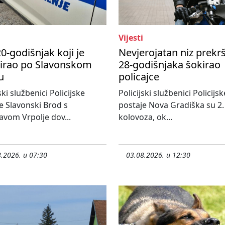
Vijesti
0-godišnjak koji je
Nevjerojatan niz prekr
nirao po Slavonskom
28-godišnjaka šokirao
u
policajce
ski službenici Policijske
Policijski službenici Policijsk
e Slavonski Brod s
postaje Nova Gradiška su 2.
avom Vrpolje dov...
kolovoza, ok...
.2026. u 07:30
03.08.2026. u 12:30