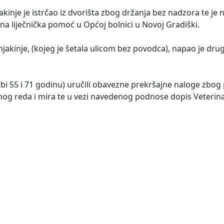
akinje je istrčao iz dvorišta zbog držanja bez nadzora te je
na liječnička pomoć u Općoj bolnici u Novoj Gradiški.
jakinje, (kojeg je šetala ulicom bez povodca), napao je dru
dobi 55 i 71 godinu) uručili obavezne prekršajne naloge zbo
nog reda i mira te u vezi navedenog podnose dopis Veterinar