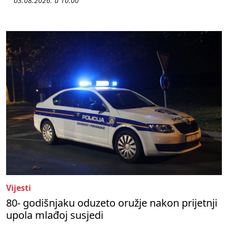
03.08.2026. u 10:00
Vijesti
80- godišnjaku oduzeto oružje nakon prijetnji
upola mlađoj susjedi