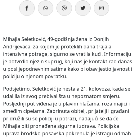
Mihajla Seletković, 49-godišnja žena iz Donjih
Andrijevaca, za kojom je proteklih dana trajala
intenzivna potraga, sigurno se vratila kući. Informaciju
je potvrdio njezin suprug, koji nas je kontaktirao danas
u poslijepodnevnim satima kako bi obavijestio javnost i
policiju o njenom povratku.
Podsjetimo, Seletković je nestala 21. kolovoza, kada se
udaljila iz svog prebivališta u nepoznatom smjeru.
Posljednji put viđena je u plavim hlačama, roza majici i
smeđim cipelama. Zabrinuta obitelj, prijatelji i građani
pridružili su se policiji u potrazi, nadajući se da će
Mihajla biti pronađena sigurna i zdrava. Policijska
uprava brodsko-posavska pokrenula je istragu odmah