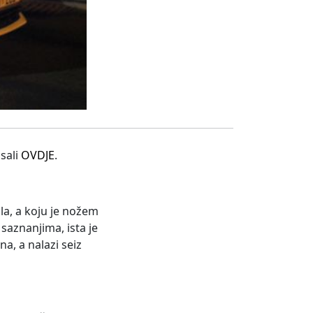
sali
OVDJE
.
la, a koju je nožem
aznanjima, ista je
a, a nalazi seiz