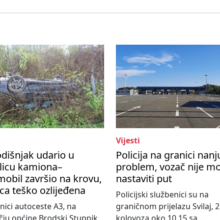
Vijesti
dišnjak udario u
Policija na granici nanj
licu kamiona–
problem, vozač nije m
obil završio na krovu,
nastaviti put
ca teško ozlijeđena
Policijski službenici su na
nici autoceste A3, na
graničnom prijelazu Svilaj, 2
ju općine Brodski Stupnik,
kolovoza oko 10,15 sa...