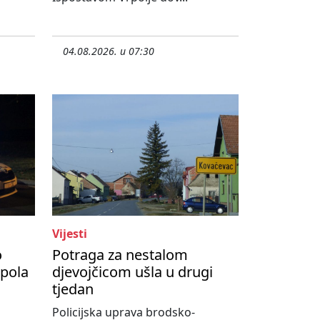
04.08.2026. u 07:30
Vijesti
o
Potraga za nestalom
upola
djevojčicom ušla u drugi
tjedan
Policijska uprava brodsko-