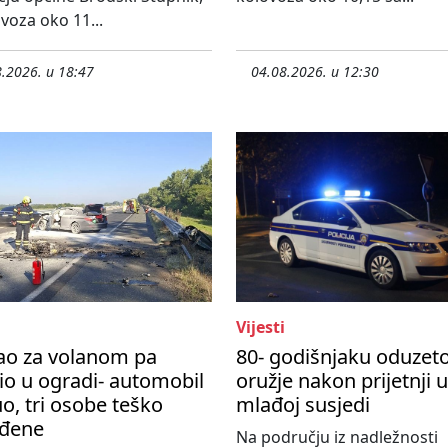
ovoza oko 11...
.2026. u 18:47
04.08.2026. u 12:30
Vijesti
ao za volanom pa
80- godišnjaku oduzet
io u ogradi- automobil
oružje nakon prijetnji 
o, tri osobe teško
mlađoj susjedi
eđene
Na području iz nadležnosti