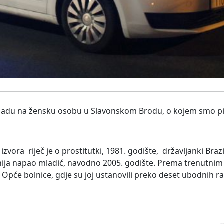
apadu na žensku osobu u Slavonskom Brodu, o kojem smo pi
ra riječ je o prostitutki, 1981. godište, državljanki Brazi
ija napao mladić, navodno 2005. godište. Prema trenutnim s
pće bolnice, gdje su joj ustanovili preko deset ubodnih ran