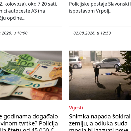
2. kolovoza), oko 7,20 sati,
Policijske postaje Slavonski
nici autoceste A3 (na
ispostavom Vrpolj...
ju općine...
.2026. u 10:00
02.08.2026. u 12:50
Vijesti
se godinama događalo
Snimka napada šokiral
vinom tvrtke? Policija
zemlju, a odluka suda
ila štetu od 45 000 €
mogla bi izazvati nove