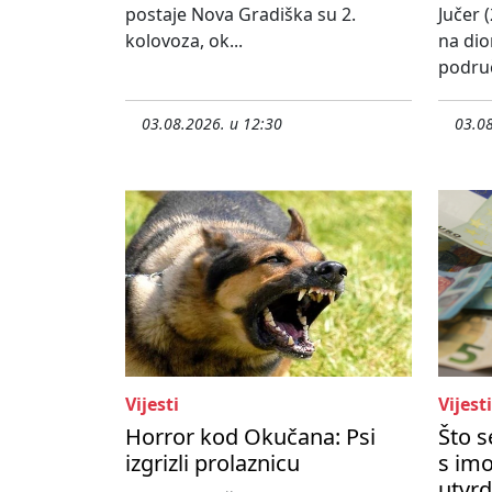
postaje Nova Gradiška su 2.
Jučer (
kolovoza, ok...
na dio
područ
03.08.2026. u 12:30
03.08
Vijesti
Vijesti
Horror kod Okučana: Psi
Što 
izgrizli prolaznicu
s imo
utvrd