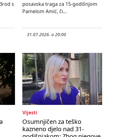
 Brod s
posavska traga za 15-godišnjom
Pamelom Amić, či...
31.07.2026. u 20:00
Vijesti
a
Osumnjičen za teško
kazneno djelo nad 31-
godišnjakom: Zbog njegove