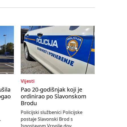
Vijesti
ušila
Pao 20-godišnjak koji je
ogao
ordinirao po Slavonskom
Brodu
Policijski službenici Policijske
.
postaje Slavonski Brod s
Ispostavom Vrpolje dov...