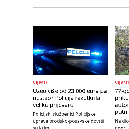
Vijesti
Vijesti
Uzeo više od 23.000 eura pa
77-go
nestao? Policija razotkrila
priko
veliku prijevaru
autom
putni
Policijski službenici Policijske
uprave brodsko-posavske dovršili
Na dio
su krim...
područ