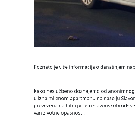
Poznato je više informacija o današnjem n
Kako neslužbeno doznajemo od anonimnog izvo
u iznajmljenom apartmanu na naselju Slavon
prevezena na hitni prijem slavonskobrodske O
van životne opasnosti.