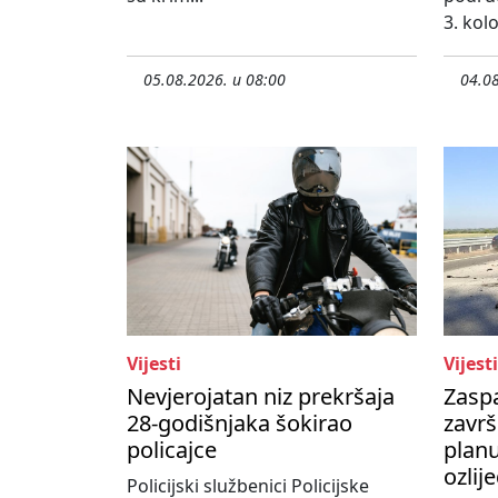
3. kol
05.08.2026. u 08:00
04.08
Vijesti
Vijesti
Nevjerojatan niz prekršaja
Zasp
28-godišnjaka šokirao
završ
policajce
planu
ozlij
Policijski službenici Policijske