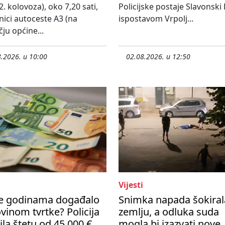
2. kolovoza), oko 7,20 sati,
Policijske postaje Slavonski
nici autoceste A3 (na
ispostavom Vrpolj...
ju općine...
.2026. u 10:00
02.08.2026. u 12:50
Vijesti
se godinama događalo
Snimka napada šokiral
vinom tvrtke? Policija
zemlju, a odluka suda
ila štetu od 45 000 €
mogla bi izazvati nove