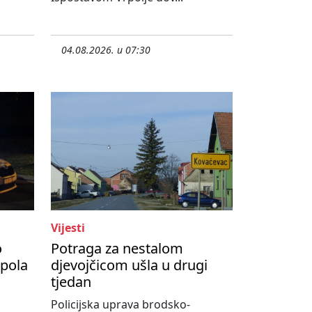
04.08.2026. u 07:30
Vijesti
o
Potraga za nestalom
upola
djevojčicom ušla u drugi
tjedan
Policijska uprava brodsko-