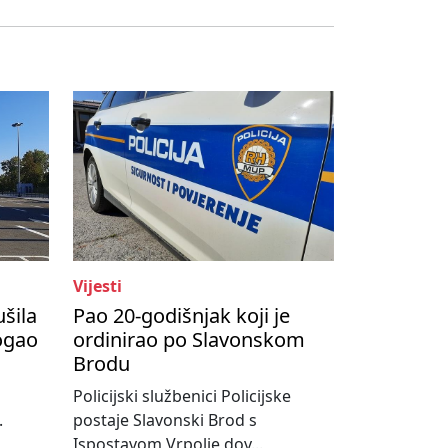
Vijesti
ušila
Pao 20-godišnjak koji je
ogao
ordinirao po Slavonskom
Brodu
Policijski službenici Policijske
.
postaje Slavonski Brod s
Ispostavom Vrpolje dov...