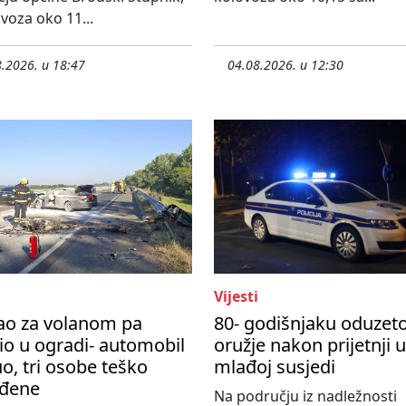
ovoza oko 11...
.2026. u 18:47
04.08.2026. u 12:30
Vijesti
ao za volanom pa
80- godišnjaku oduzet
io u ogradi- automobil
oružje nakon prijetnji 
o, tri osobe teško
mlađoj susjedi
eđene
Na području iz nadležnosti