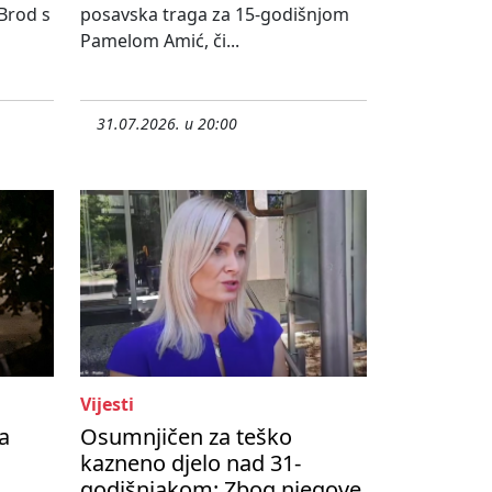
 Brod s
posavska traga za 15-godišnjom
Pamelom Amić, či...
31.07.2026. u 20:00
Vijesti
a
Osumnjičen za teško
kazneno djelo nad 31-
godišnjakom: Zbog njegove