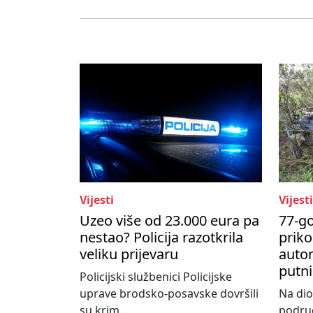
Vijesti
Vijesti
Uzeo više od 23.000 eura pa
77-go
nestao? Policija razotkrila
priko
veliku prijevaru
autom
putni
Policijski službenici Policijske
uprave brodsko-posavske dovršili
Na dio
su krim...
područ