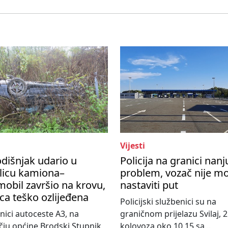
Vijesti
dišnjak udario u
Policija na granici nanj
licu kamiona–
problem, vozač nije m
obil završio na krovu,
nastaviti put
ca teško ozlijeđena
Policijski službenici su na
nici autoceste A3, na
graničnom prijelazu Svilaj, 2
ju općine Brodski Stupnik,
kolovoza oko 10,15 sa...