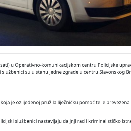
 sati) u Operativno-komunikacijskom centru Policijske upra
i službenici su u stanu jedne zgrade u centru Slavonskog Br
a je ozlijeđenoj pružila liječničku pomoć te je prevezena 
jski službenici nastavljaju daljnji rad i kriminalističko istr