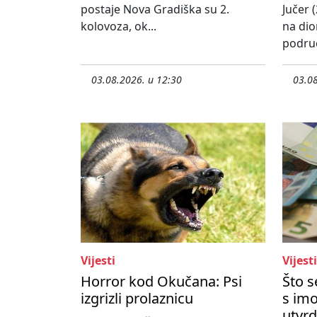
postaje Nova Gradiška su 2.
Jučer (
kolovoza, ok...
na dio
područ
03.08.2026. u 12:30
03.08
Vijesti
Vijesti
Horror kod Okučana: Psi
Što 
izgrizli prolaznicu
s imo
utvrd