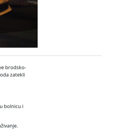
ve brodsko-
oda zatekli
u bolnicu i
aživanje.