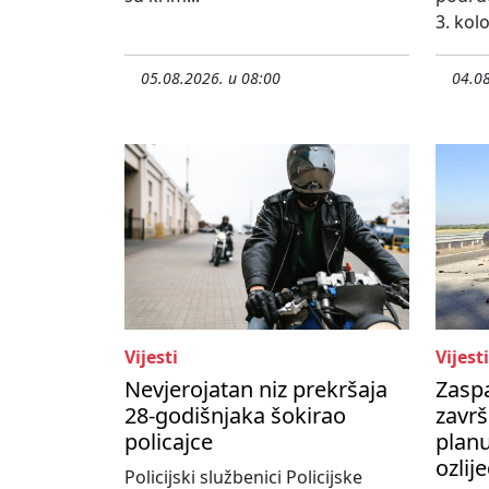
3. kol
05.08.2026. u 08:00
04.08
Vijesti
Vijesti
Nevjerojatan niz prekršaja
Zasp
28-godišnjaka šokirao
završ
policajce
planu
ozlij
Policijski službenici Policijske