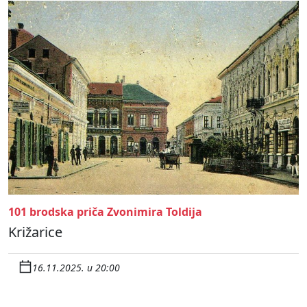
101 brodska priča Zvonimira Toldija
Križarice
16.11.2025. u 20:00