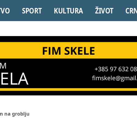
TVO
SPORT
KULTURA
ŽIVOT
CR
m na groblju