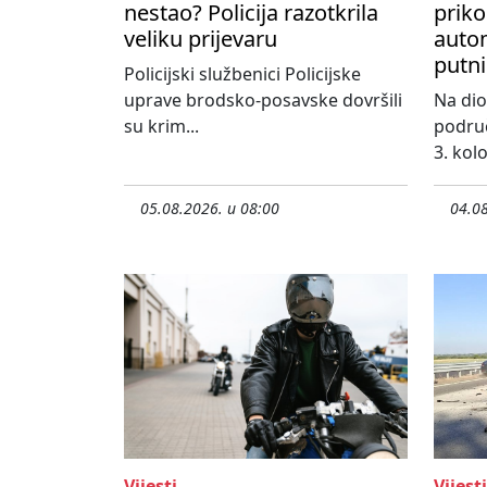
nestao? Policija razotkrila
priko
veliku prijevaru
autom
putni
Policijski službenici Policijske
uprave brodsko-posavske dovršili
Na dio
su krim...
područ
3. kol
05.08.2026. u 08:00
04.08
Vijesti
Vijesti