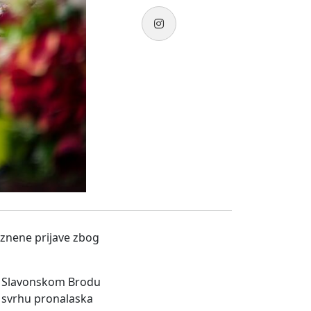
kaznene prijave zbog
 u Slavonskom Brodu
u svrhu pronalaska