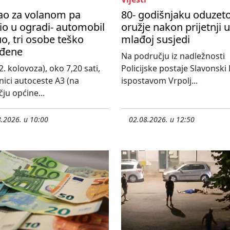
ao za volanom pa
80- godišnjaku oduzet
io u ogradi- automobil
oružje nakon prijetnji 
o, tri osobe teško
mlađoj susjedi
eđene
Na području iz nadležnosti
2. kolovoza), oko 7,20 sati,
Policijske postaje Slavonski
nici autoceste A3 (na
ispostavom Vrpolj...
ju općine...
.2026. u 10:00
02.08.2026. u 12:50