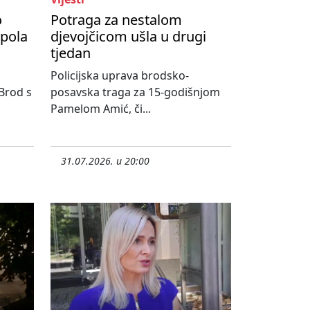
o
Potraga za nestalom
upola
djevojčicom ušla u drugi
tjedan
Policijska uprava brodsko-
 Brod s
posavska traga za 15-godišnjom
Pamelom Amić, či...
31.07.2026. u 20:00