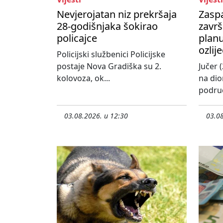
Nevjerojatan niz prekršaja
Zasp
28-godišnjaka šokirao
završ
policajce
planu
ozlij
Policijski službenici Policijske
postaje Nova Gradiška su 2.
Jučer (
kolovoza, ok...
na dio
područ
03.08.2026. u 12:30
03.08