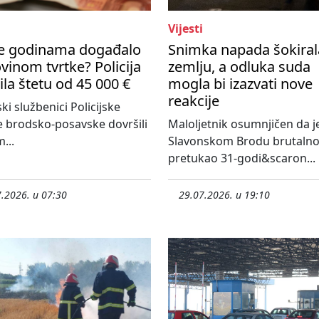
Vijesti
se godinama događalo
Snimka napada šokiral
vinom tvrtke? Policija
zemlju, a odluka suda
ila štetu od 45 000 €
mogla bi izazvati nove
reakcije
ski službenici Policijske
 brodsko-posavske dovršili
Maloljetnik osumnjičen da j
...
Slavonskom Brodu brutaln
pretukao 31-godi&scaron...
.2026. u 07:30
29.07.2026. u 19:10