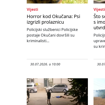
Vijesti
Vijesti
Horror kod Okučana: Psi
Što 
izgrizli prolaznicu
s imo
utvrd
Policijski službenici Policijske
postaje Okučani dovršili su
Policij
kriminalisti...
uprave
su krim
30.07.2026. u 10:00
30.07