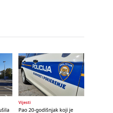
Vijesti
ušila
Pao 20-godišnjak koji je