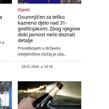
Vijesti
a
Osumnjičen za teško
kazneno djelo nad 31-
godišnjakom: Zbog njegove
dobi javnost neće doznati
detalje
e u
o
Privođenjem u državno
odvjetništvo slučaj je uša...
29.07.2026. u 14:18