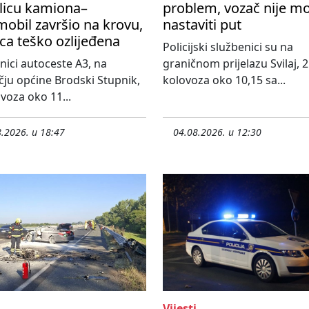
licu kamiona–
problem, vozač nije m
obil završio na krovu,
nastaviti put
ca teško ozlijeđena
Policijski službenici su na
nici autoceste A3, na
graničnom prijelazu Svilaj, 2
ju općine Brodski Stupnik,
kolovoza oko 10,15 sa...
ovoza oko 11...
.2026. u 18:47
04.08.2026. u 12:30
Vijesti