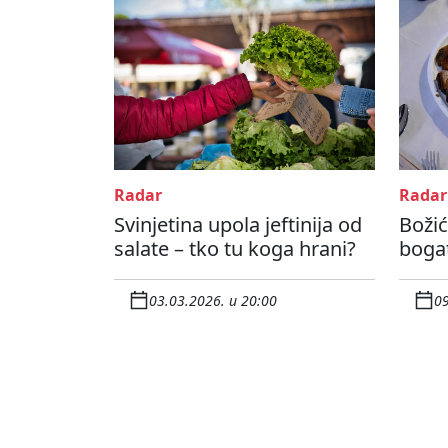
Radar
Radar
Svinjetina upola jeftinija od
Božić
salate – tko tu koga hrani?
bogat
03.03.2026. u 20:00
09