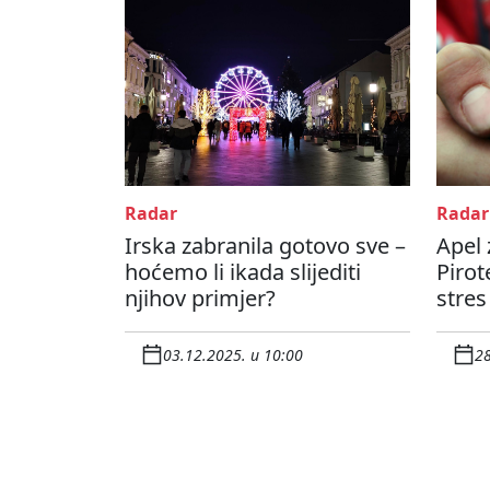
Radar
Radar
Irska zabranila gotovo sve –
Apel 
hoćemo li ikada slijediti
Pirot
njihov primjer?
stres
03.12.2025. u 10:00
28