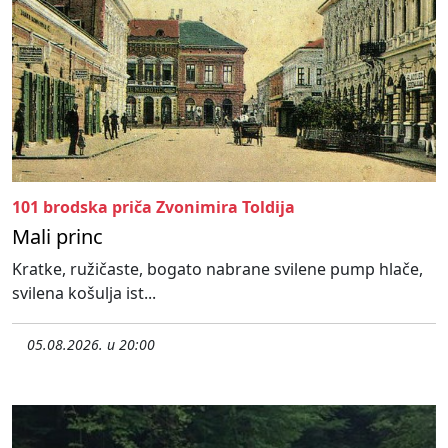
101 brodska priča Zvonimira Toldija
Mali princ
Kratke, ružičaste, bogato nabrane svilene pump hlače,
svilena košulja ist...
05.08.2026. u 20:00