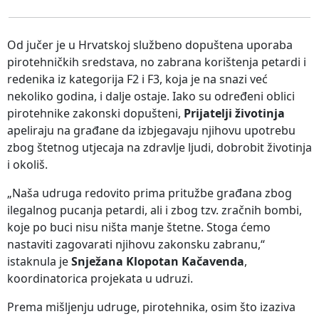
Od jučer je u Hrvatskoj službeno dopuštena uporaba
pirotehničkih sredstava, no zabrana korištenja petardi i
redenika iz kategorija F2 i F3, koja je na snazi već
nekoliko godina, i dalje ostaje. Iako su određeni oblici
pirotehnike zakonski dopušteni,
Prijatelji životinja
apeliraju na građane da izbjegavaju njihovu upotrebu
zbog štetnog utjecaja na zdravlje ljudi, dobrobit životinja
i okoliš.
„Naša udruga redovito prima pritužbe građana zbog
ilegalnog pucanja petardi, ali i zbog tzv. zračnih bombi,
koje po buci nisu ništa manje štetne. Stoga ćemo
nastaviti zagovarati njihovu zakonsku zabranu,“
istaknula je
Snježana Klopotan Kačavenda
,
koordinatorica projekata u udruzi.
Prema mišljenju udruge, pirotehnika, osim što izaziva