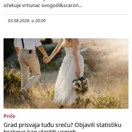
očekuje vrhunac ovogodi&scaron...
03.08.2026. u 20:00
Priče
Grad prisvaja tuđu sreću? Objavili statistiku
brakova kao vlastiti uspjeh