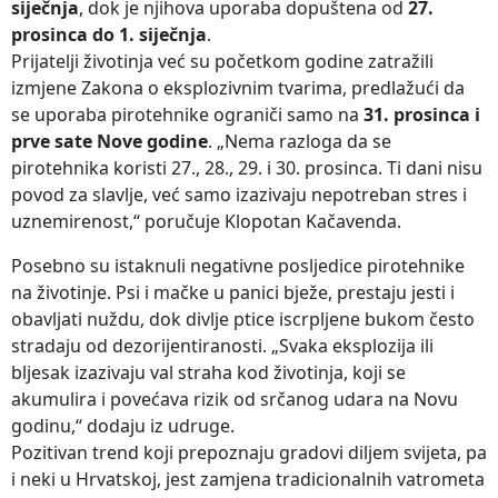
siječnja
, dok je njihova uporaba dopuštena od
27.
prosinca do 1. siječnja
.
Prijatelji životinja već su početkom godine zatražili
izmjene Zakona o eksplozivnim tvarima, predlažući da
se uporaba pirotehnike ograniči samo na
31. prosinca i
prve sate Nove godine
. „Nema razloga da se
pirotehnika koristi 27., 28., 29. i 30. prosinca. Ti dani nisu
povod za slavlje, već samo izazivaju nepotreban stres i
uznemirenost,“ poručuje Klopotan Kačavenda.
Posebno su istaknuli negativne posljedice pirotehnike
na životinje. Psi i mačke u panici bježe, prestaju jesti i
obavljati nuždu, dok divlje ptice iscrpljene bukom često
stradaju od dezorijentiranosti. „Svaka eksplozija ili
bljesak izazivaju val straha kod životinja, koji se
akumulira i povećava rizik od srčanog udara na Novu
godinu,“ dodaju iz udruge.
Pozitivan trend koji prepoznaju gradovi diljem svijeta, pa
i neki u Hrvatskoj, jest zamjena tradicionalnih vatrometa