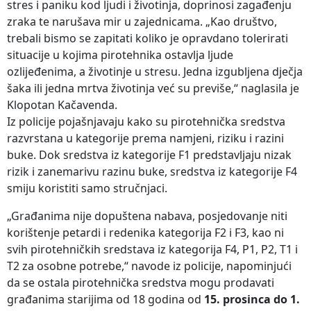
stres i paniku kod ljudi i životinja, doprinosi zagađenju
zraka te narušava mir u zajednicama. „Kao društvo,
trebali bismo se zapitati koliko je opravdano tolerirati
situacije u kojima pirotehnika ostavlja ljude
ozlijeđenima, a životinje u stresu. Jedna izgubljena dječja
šaka ili jedna mrtva životinja već su previše,“ naglasila je
Klopotan Kačavenda.
Iz policije pojašnjavaju kako su pirotehnička sredstva
razvrstana u kategorije prema namjeni, riziku i razini
buke. Dok sredstva iz kategorije F1 predstavljaju nizak
rizik i zanemarivu razinu buke, sredstva iz kategorije F4
smiju koristiti samo stručnjaci.
„Građanima nije dopuštena nabava, posjedovanje niti
korištenje petardi i redenika kategorija F2 i F3, kao ni
svih pirotehničkih sredstava iz kategorija F4, P1, P2, T1 i
T2 za osobne potrebe,“ navode iz policije, napominjući
da se ostala pirotehnička sredstva mogu prodavati
građanima starijima od 18 godina od
15. prosinca do 1.