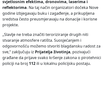
svjetlosnim efektima, dronovima, laserima i
reflektorima
. Na taj način organizatori dočeka Nove
godine izbjegavaju buku i zagađenje, a prikupljena
sredstva često preusmjeravaju na donacije i korisne
projekte.
„Slavlje ne treba značiti teroriziranje drugih niti
stvaranje atmosfere ratišta. Suosjećanjem i
odgovornošću možemo stvoriti blagdansku radost za
sve,“ zaključuju iz
Prijatelja životinja
, pozivajući
građane da prijave svako kršenje zakona o pirotehnici
policiji na broj
112
ili u lokalnu policijsku postaju.