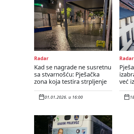
Radar
Radar
Kad se nagrade ne susretnu
Pješa
sa stvarnošću: Pješačka
izabr
zona koja testira strpljenje
već i
01.01.2026. u 16:00
18