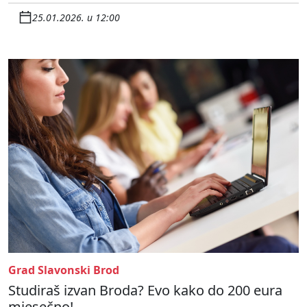
25.01.2026. u 12:00
Grad Slavonski Brod
Studiraš izvan Broda? Evo kako do 200 eura
mjesečno!