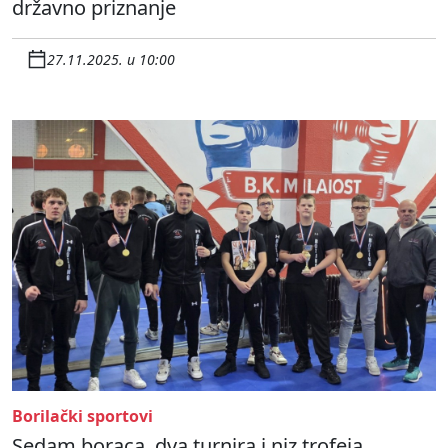
državno priznanje
27.11.2025. u 10:00
Borilački sportovi
Sedam boraca, dva turnira i niz trofeja