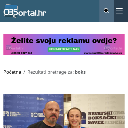
Početna
Rezultati pretrage za:
boks