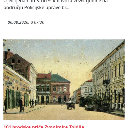
Cijeli tjedan od 3. do 9. kolovoza 2026. godine na
području Policijske uprave br...
06.08.2026. u 07:30
101 brodska priča Zvonimira Toldija