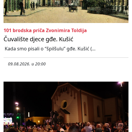
101 brodska priča Zvonimira Toldija
Čuvalište djece gđe. Kušić
Kada smo pisali o “špilšulu” gđe. Kušić (...
09.08.2026. u 20:00