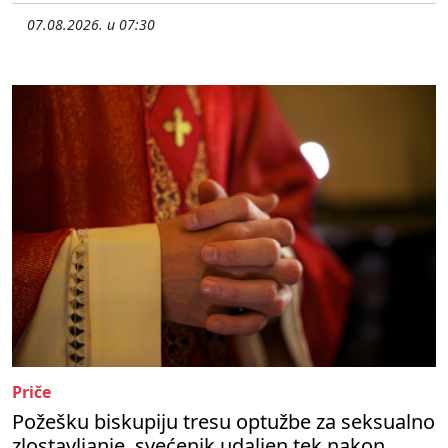
07.08.2026. u 07:30
Priče
Požešku biskupiju tresu optužbe za seksualno
zlostavljanje, svećenik udaljen tek nakon