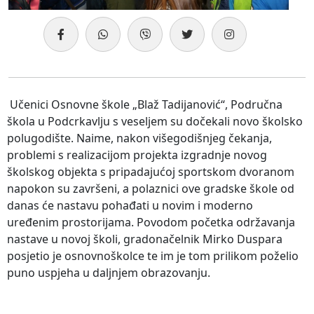
Učenici Osnovne škole „Blaž Tadijanović“, Područna
škola u Podcrkavlju s veseljem su dočekali novo školsko
polugodište. Naime, nakon višegodišnjeg čekanja,
problemi s realizacijom projekta izgradnje novog
školskog objekta s pripadajućoj sportskom dvoranom
napokon su završeni, a polaznici ove gradske škole od
danas će nastavu pohađati u novim i moderno
uređenim prostorijama. Povodom početka održavanja
nastave u novoj školi, gradonačelnik Mirko Duspara
posjetio je osnovnoškolce te im je tom prilikom poželio
puno uspjeha u daljnjem obrazovanju.