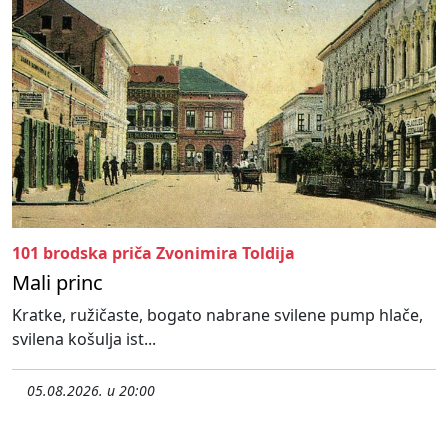
101 brodska priča Zvonimira Toldija
Mali princ
Kratke, ružičaste, bogato nabrane svilene pump hlače,
svilena košulja ist...
05.08.2026. u 20:00