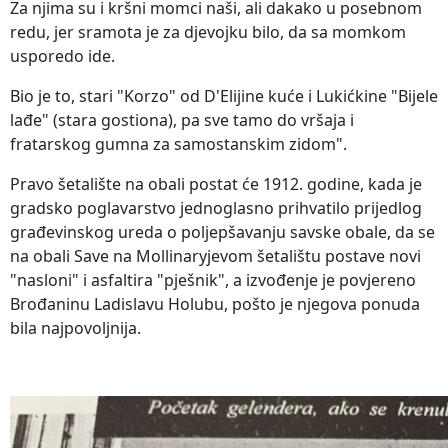
Za njima su i kršni momci naši, ali dakako u posebnom
redu, jer sramota je za djevojku bilo, da sa momkom
usporedo ide.
Bio je to, stari "Korzo" od D'Elijine kuće i Lukićkine "Bijele
lađe" (stara gostiona), pa sve tamo do vršaja i
fratarskog gumna za samostanskim zidom".
Pravo šetalište na obali postat će 1912. godine, kada je
gradsko poglavarstvo jednoglasno prihvatilo prijedlog
građevinskog ureda o poljepšavanju savske obale, da se
na obali Save na Mollinaryjevom šetalištu postave novi
"nasloni" i asfaltira "pješnik", a izvođenje je povjereno
Brođaninu Ladislavu Holubu, pošto je njegova ponuda
bila najpovoljnija.