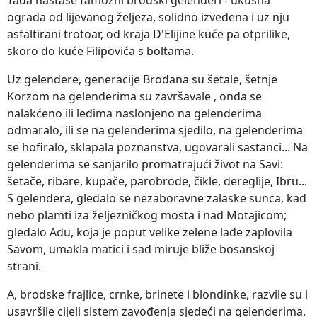
ograda od lijevanog željeza, solidno izvedena i uz nju
asfaltirani trotoar, od kraja D'Elijine kuće pa otprilike,
skoro do kuće Filipovića s boltama.
Uz gelendere, generacije Brođana su šetale, šetnje
Korzom na gelenderima su završavale , onda se
nalakćeno ili leđima naslonjeno na gelenderima
odmaralo, ili se na gelenderima sjedilo, na gelenderima
se hofiralo, sklapala poznanstva, ugovarali sastanci... Na
gelenderima se sanjarilo promatrajući život na Savi:
šetače, ribare, kupače, parobrode, čikle, dereglije, Ibru...
S gelendera, gledalo se nezaboravne zalaske sunca, kad
nebo plamti iza željezničkog mosta i nad Motajicom;
gledalo Adu, koja je poput velike zelene lađe zaplovila
Savom, umakla matici i sad miruje bliže bosanskoj
strani.
A, brodske frajlice, crnke, brinete i blondinke, razvile su i
usavršile cijeli sistem zavođenja sjedeći na gelenderima.