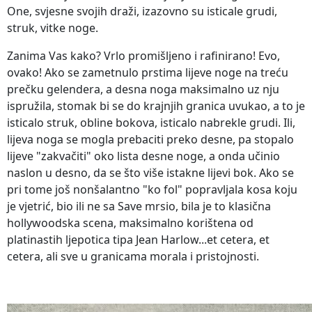
One, svjesne svojih draži, izazovno su isticale grudi,
struk, vitke noge.
Zanima Vas kako? Vrlo promišljeno i rafinirano! Evo,
ovako! Ako se zametnulo prstima lijeve noge na treću
prečku gelendera, a desna noga maksimalno uz nju
ispružila, stomak bi se do krajnjih granica uvukao, a to je
isticalo struk, obline bokova, isticalo nabrekle grudi. Ili,
lijeva noga se mogla prebaciti preko desne, pa stopalo
lijeve "zakvačiti" oko lista desne noge, a onda učinio
naslon u desno, da se što više istakne lijevi bok. Ako se
pri tome još nonšalantno "ko fol" popravljala kosa koju
je vjetrić, bio ili ne sa Save mrsio, bila je to klasična
hollywoodska scena, maksimalno korištena od
platinastih ljepotica tipa Jean Harlow...et cetera, et
cetera, ali sve u granicama morala i pristojnosti.