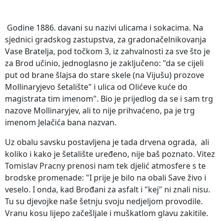
Godine 1886. davani su nazivi ulicama i sokacima. Na
sjednici gradskog zastupstva, za gradonačelnikovanja
Vase Bratelja, pod točkom 3, iz zahvalnosti za sve što je
za Brod učinio, jednoglasno je zaključeno: "da se cijeli
put od brane šlajsa do stare skele (na Vijušu) prozove
Mollinaryjevo šetalište" i ulica od Olićeve kuće do
magistrata tim imenom". Bio je prijedlog da se i sam trg
nazove Mollinaryjev, ali to nije prihvaćeno, pa je trg
imenom Jelačića bana nazvan.
Uz obalu savsku postavljena je tada drvena ograda, ali
koliko i kako je šetalište uređeno, nije baš poznato. Vitez
Tomislav Pracny prenosi nam tek djelić atmosfere s te
brodske promenade: "I prije je bilo na obali Save živo i
veselo. I onda, kad Brođani za asfalt i "kej" ni znali nisu.
Tu su djevojke naše šetnju svoju nedjeljom provodile.
Vranu kosu lijepo začešljale i muškatlom glavu zakitile.