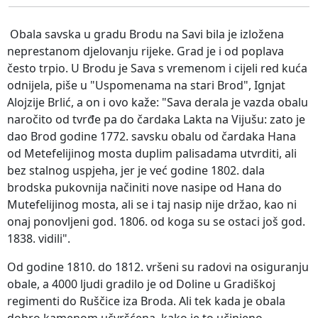
Obala savska u gradu Brodu na Savi bila je izložena
neprestanom djelovanju rijeke. Grad je i od poplava
često trpio. U Brodu je Sava s vremenom i cijeli red kuća
odnijela, piše u "Uspomenama na stari Brod", Ignjat
Alojzije Brlić, a on i ovo kaže: "Sava derala je vazda obalu
naročito od tvrđe pa do čardaka Lakta na Vijušu: zato je
dao Brod godine 1772. savsku obalu od čardaka Hana
od Metefelijinog mosta duplim palisadama utvrditi, ali
bez stalnog uspjeha, jer je već godine 1802. dala
brodska pukovnija načiniti nove nasipe od Hana do
Mutefelijinog mosta, ali se i taj nasip nije držao, kao ni
onaj ponovljeni god. 1806. od koga su se ostaci još god.
1838. vidili".
Od godine 1810. do 1812. vršeni su radovi na osiguranju
obale, a 4000 ljudi gradilo je od Doline u Gradiškoj
regimenti do Ruščice iza Broda. Ali tek kada je obala
dobro kamenom učvršćena, kako je to učinjeno