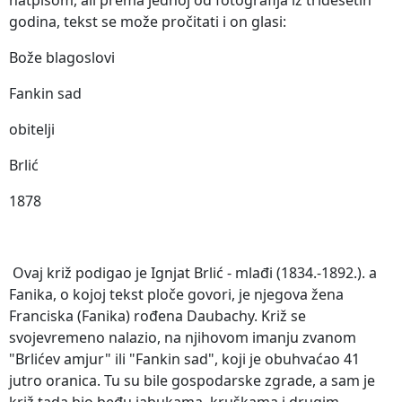
godina, tekst se može pročitati i on glasi:
Bože blagoslovi
Fankin sad
obitelji
Brlić
1878
Ovaj križ podigao je Ignjat Brlić - mlađi (1834.-1892.). a
Fanika, o kojoj tekst ploče govori, je njegova žena
Franciska (Fanika) rođena Daubachy. Križ se
svojevremeno nalazio, na njihovom imanju zvanom
"Brlićev amjur" ili "Fankin sad", koji je obuhvaćao 41
jutro oranica. Tu su bile gospodarske zgrade, a sam je
križ tada bio beđu jabukama, kruškama i drugim