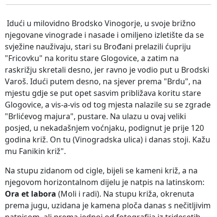
Idući u milovidno Brodsko Vinogorje, u svoje brižno
njegovane vinograde i nasade i omiljeno izletište da se
svježine nauživaju, stari su Brođani prelazili ćupriju
"Fricovku" na koritu stare Glogovice, a zatim na
raskrižju skretali desno, jer ravno je vodio put u Brodski
Varoš. Idući putem desno, na sjever prema "Brdu", na
mjestu gdje se put opet sasvim približava koritu stare
Glogovice, a vis-a-vis od tog mjesta nalazile su se zgrade
"Brlićevog majura", pustare. Na ulazu u ovaj veliki
posjed, u nekadašnjem voćnjaku, podignut je prije 120
godina križ. On tu (Vinogradska ulica) i danas stoji. Kažu
mu Fanikin križ".
Na stupu zidanom od cigle, bijeli se kameni križ, a na
njegovom horizontalnom dijelu je natpis na latinskom:
Ora et labora
(Moli i radi). Na stupu križa, okrenuta
prema jugu, uzidana je kamena ploča danas s nečitljivim
natpisom, ali prema jednoj od fotografija iz tridesetih