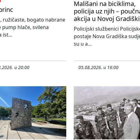
a
Mališani na biciklima,
princ
policija uz njih – poučn
akcija u Novoj Gradiški
, ružičaste, bogato nabrane
e pump hlače, svilena
Policijski službenici Policijsk
 ist...
postaje Nova Gradiška sudje
su u a...
.2026. u 20:00
05.08.2026. u 16:00