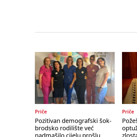
Priče
Priče
Pozitivan demografski šok-
Požeš
brodsko rodilište već
optu
nadmašilo cijelu prošlu
zlost