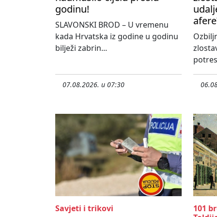
godinu!
udalj
afere
SLAVONSKI BROD – U vremenu
kada Hrvatska iz godine u godinu
Ozbilj
bilježi zabrin...
zlosta
potres
07.08.2026. u 07:30
06.08
Savjeti i trikovi
101 b