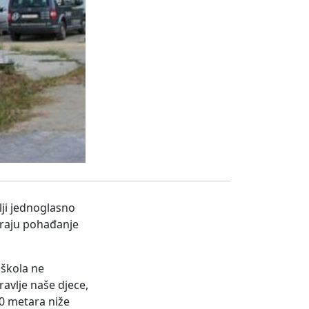
lji jednoglasno
tiraju pohađanje
 škola ne
avlje naše djece,
00 metara niže