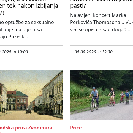
en tek nakon izbijanja
pasti?
?!
Najavljeni koncert Marka
ne optužbe za seksualno
Perkovića Thompsona u Vu
vljanje maloljetnika
već se opisuje kao događ...
aju Požešk...
.2026. u 19:00
06.08.2026. u 12:30
rodska priča Zvonimira
Priče