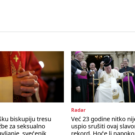
Radar
ku biskupiju tresu
Već 23 godine nitko nij
žbe za seksualno
uspio srušiti ovaj slavo
avljanje, svećenik
rekord. Hoće li napok