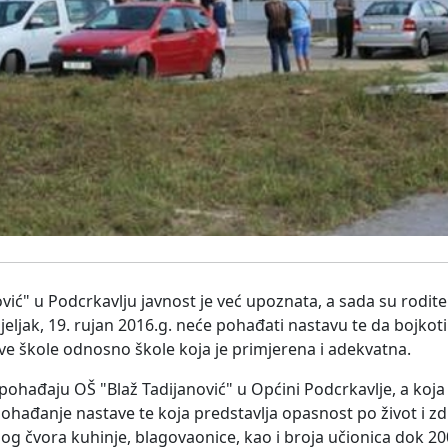
ić" u Podcrkavlju javnost je već upoznata, a sada su rodite
jeljak, 19. rujan 2016.g. neće pohađati nastavu te da bojko
e škole odnosno škole koja je primjerena i adekvatna.
pohađaju OŠ "Blaž Tadijanović" u Općini Podcrkavlje, a koja
hađanje nastave te koja predstavlja opasnost po život i zdr
og čvora kuhinje, blagovaonice, kao i broja učionica dok 2