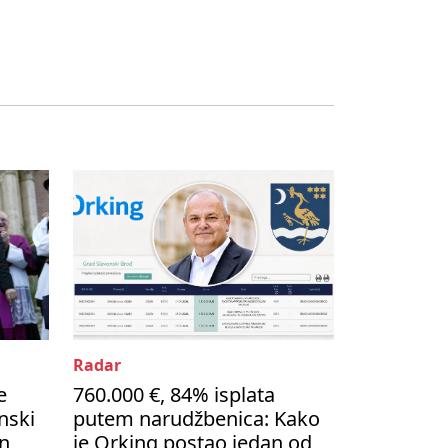
Radar
e
760.000 €, 84% isplata
nski
putem narudžbenica: Kako
on
je Orking postao jedan od