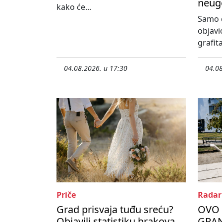
neug
kako će...
Samo d
objavi
grafita
04.08.2026. u 17:30
04.08
Priče
Radar
Grad prisvaja tuđu sreću?
OVO 
Objavili statistiku brakova
GRAN