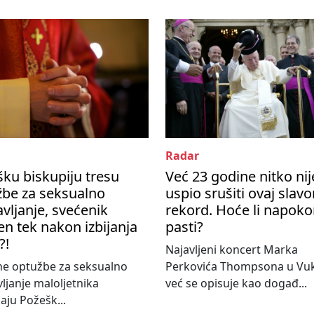
Radar
ku biskupiju tresu
Već 23 godine nitko nij
žbe za seksualno
uspio srušiti ovaj slavo
avljanje, svećenik
rekord. Hoće li napok
en tek nakon izbijanja
pasti?
?!
Najavljeni koncert Marka
ne optužbe za seksualno
Perkovića Thompsona u Vu
vljanje maloljetnika
već se opisuje kao događ...
aju Požešk...