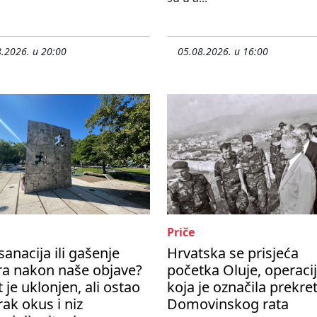
.2026. u 20:00
05.08.2026. u 16:00
Priče
sanacija ili gašenje
Hrvatska se prisjeća
ra nakon naše objave?
početka Oluje, operaci
t je uklonjen, ali ostao
koja je označila prekre
rak okus i niz
Domovinskog rata