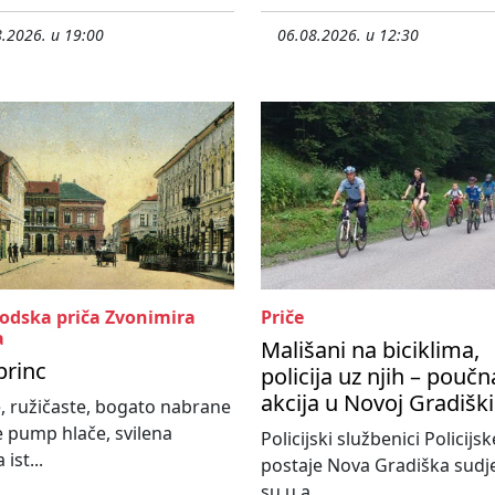
.2026. u 19:00
06.08.2026. u 12:30
rodska priča Zvonimira
Priče
a
Mališani na biciklima,
princ
policija uz njih – poučn
akcija u Novoj Gradiški
, ružičaste, bogato nabrane
e pump hlače, svilena
Policijski službenici Policijsk
 ist...
postaje Nova Gradiška sudje
su u a...