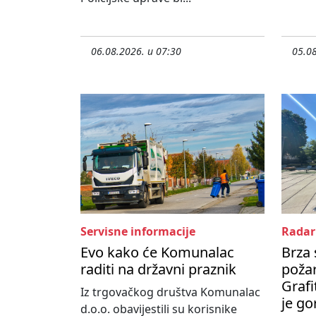
06.08.2026. u 07:30
05.08
Servisne informacije
Radar
Evo kako će Komunalac
Brza 
raditi na državni praznik
poža
Grafi
Iz trgovačkog društva Komunalac
je go
d.o.o. obavijestili su korisnike