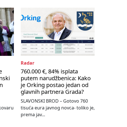
Radar
e
760.000 €, 84% isplata
nski
putem narudžbenica: Kako
on
je Orking postao jedan od
glavnih partnera Grada?
SLAVONSKI BROD – Gotovo 760
kovaru
tisuća eura javnog novca- toliko je,
prema jav...