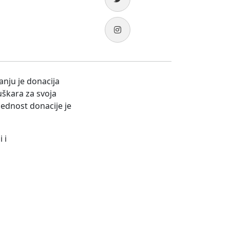
anju je donacija
juškara za svoja
jednost donacije je
 i