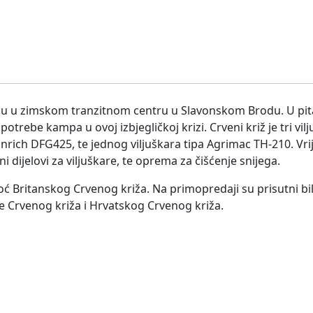
ciju u zimskom tranzitnom centru u Slavonskom Brodu. U pit
trebe kampa u ovoj izbjegličkoj krizi. Crveni križ je tri vil
einrich DFG425, te jednog viljuškara tipa Agrimac TH-210. Vri
ni dijelovi za viljuškare, te oprema za čišćenje snijega.
 Britanskog Crvenog križa. Na primopredaji su prisutni bili
 Crvenog križa i Hrvatskog Crvenog križa.