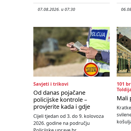
07.08.2026. u 07:30
06.08
Savjeti i trikovi
101 b
Toldij
Od danas pojačane
Mali 
policijske kontrole –
provjerite kada i gdje
Kratke
svilen
Cijeli tjedan od 3. do 9. kolovoza
košulja
2026. godine na području
Policijske uprave br...