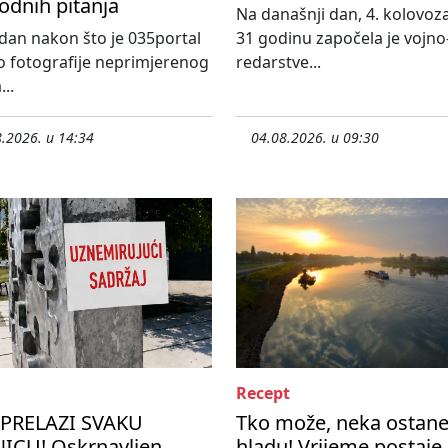
odnih pitanja
Na današnji dan, 4. kolovoza
an nakon što je 035portal
31 godinu započela je vojno
o fotografije neprimjerenog
redarstve...
...
.2026. u 14:34
04.08.2026. u 09:30
Recept
PRELAZI SVAKU
Tko može, neka ostane
ICU! Oskrnavljen
hladu! Vrijeme postaje