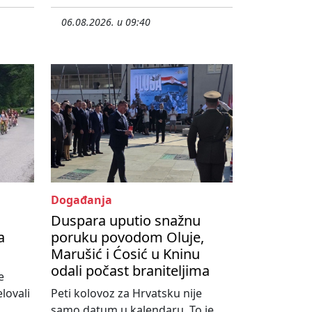
06.08.2026. u 09:40
Događanja
Duspara uputio snažnu
a
poruku povodom Oluje,
Marušić i Ćosić u Kninu
odali počast braniteljima
e
lovali
Peti kolovoz za Hrvatsku nije
samo datum u kalendaru. To je