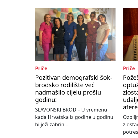
Priče
Priče
Pozitivan demografski šok-
Požeš
brodsko rodilište već
optu
nadmašilo cijelu prošlu
zlost
godinu!
udalj
afere
SLAVONSKI BROD – U vremenu
kada Hrvatska iz godine u godinu
Ozbilj
bilježi zabrin...
zlosta
potres