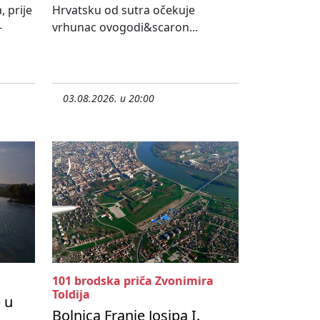
, prije
Hrvatsku od sutra očekuje
-
vrhunac ovogodi&scaron...
03.08.2026. u 20:00
101 brodska priča Zvonimira
Toldija
 u
Bolnica Franje Josipa I.