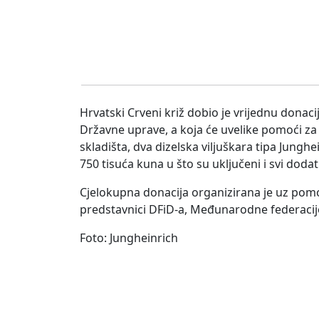
Hrvatski Crveni križ dobio je vrijednu dona
Državne uprave, a koja će uvelike pomoći za po
skladišta, dva dizelska viljuškara tipa Jungh
750 tisuća kuna u što su uključeni i svi dodat
Cjelokupna donacija organizirana je uz pomoć
predstavnici DFiD-a, Međunarodne federacije
Foto: Jungheinrich