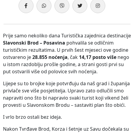
Prije samo nekoliko dana Turistička zajednica destinacije
Slavonski Brod – Posavina
pohvalila se odličnim
turističkim rezultatima. U prvih šest mjeseci ove godine
ostvareno je
28.855 noćenja
, čak
14,17 posto više
nego
u istom razdoblju prošle godine, a strani gosti prvi su
put ostvarili više od polovice svih noćenja.
Lijepe su to brojke koje potvrđuju da naš grad i županija
privlače sve više posjetitelja. Upravo zato odlučili smo
napraviti ono što bi napravio svaki turist koji vikend želi
provesti u Slavonskom Brodu – sastaviti plan što obići.
I vrlo brzo ostali bez ideja.
Nakon Tvrđave Brod, Korza i šetnje uz Savu dočekala su