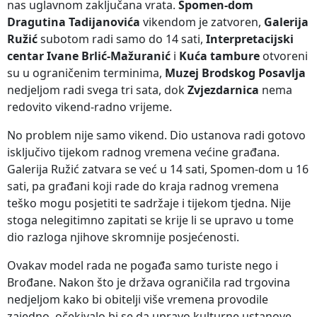
nas uglavnom zaključana vrata.
Spomen-dom
Dragutina Tadijanovića
vikendom je zatvoren,
Galerija
Ružić
subotom radi samo do 14 sati,
Interpretacijski
centar Ivane Brlić-Mažuranić
i
Kuća tambure
otvoreni
su u ograničenim terminima,
Muzej Brodskog Posavlja
nedjeljom radi svega tri sata, dok
Zvjezdarnica
nema
redovito vikend-radno vrijeme.
No problem nije samo vikend. Dio ustanova radi gotovo
isključivo tijekom radnog vremena većine građana.
Galerija Ružić zatvara se već u 14 sati, Spomen-dom u 16
sati, pa građani koji rade do kraja radnog vremena
teško mogu posjetiti te sadržaje i tijekom tjedna. Nije
stoga nelegitimno zapitati se krije li se upravo u tome
dio razloga njihove skromnije posjećenosti.
Ovakav model rada ne pogađa samo turiste nego i
Brođane. Nakon što je država ograničila rad trgovina
nedjeljom kako bi obitelji više vremena provodile
zajedno, očekivalo bi se da upravo kulturne ustanove