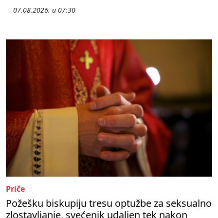
07.08.2026. u 07:30
Priče
Požešku biskupiju tresu optužbe za seksualno
zlostavljanje, svećenik udaljen tek nakon