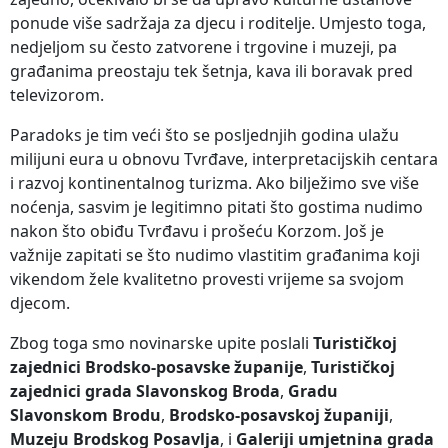
ponude više sadržaja za djecu i roditelje. Umjesto toga,
nedjeljom su često zatvorene i trgovine i muzeji, pa
građanima preostaju tek šetnja, kava ili boravak pred
televizorom.
Paradoks je tim veći što se posljednjih godina ulažu
milijuni eura u obnovu Tvrđave, interpretacijskih centara
i razvoj kontinentalnog turizma. Ako bilježimo sve više
noćenja, sasvim je legitimno pitati što gostima nudimo
nakon što obiđu Tvrđavu i prošeću Korzom. Još je
važnije zapitati se što nudimo vlastitim građanima koji
vikendom žele kvalitetno provesti vrijeme sa svojom
djecom.
Zbog toga smo novinarske upite poslali
Turističkoj
zajednici Brodsko-posavske županije
,
Turističkoj
zajednici grada Slavonskog Broda
,
Gradu
Slavonskom Brodu
,
Brodsko-posavskoj županiji
,
Muzeju Brodskog Posavlja
, i
Galeriji umjetnina grada