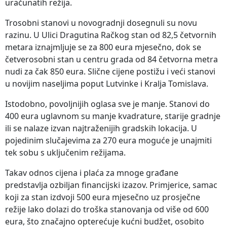
uračunatih režija.
Trosobni stanovi u novogradnji dosegnuli su novu
razinu. U Ulici Dragutina Račkog stan od 82,5 četvornih
metara iznajmljuje se za 800 eura mjesečno, dok se
četverosobni stan u centru grada od 84 četvorna metra
nudi za čak 850 eura. Slične cijene postižu i veći stanovi
u novijim naseljima poput Lutvinke i Kralja Tomislava.
Istodobno, povoljnijih oglasa sve je manje. Stanovi do
400 eura uglavnom su manje kvadrature, starije gradnje
ili se nalaze izvan najtraženijih gradskih lokacija. U
pojedinim slučajevima za 270 eura moguće je unajmiti
tek sobu s uključenim režijama.
Takav odnos cijena i plaća za mnoge građane
predstavlja ozbiljan financijski izazov. Primjerice, samac
koji za stan izdvoji 500 eura mjesečno uz prosječne
režije lako dolazi do troška stanovanja od više od 600
eura, što značajno opterećuje kućni budžet, osobito