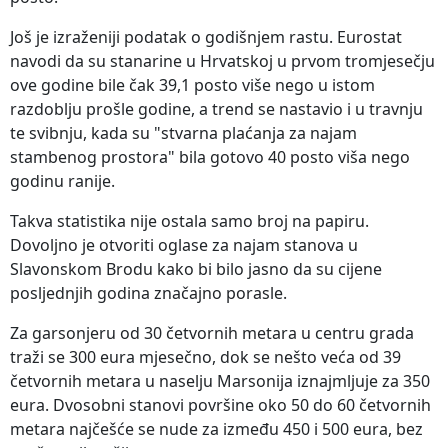
Još je izraženiji podatak o godišnjem rastu. Eurostat
navodi da su stanarine u Hrvatskoj u prvom tromjesečju
ove godine bile čak 39,1 posto više nego u istom
razdoblju prošle godine, a trend se nastavio i u travnju
te svibnju, kada su "stvarna plaćanja za najam
stambenog prostora" bila gotovo 40 posto viša nego
godinu ranije.
Takva statistika nije ostala samo broj na papiru.
Dovoljno je otvoriti oglase za najam stanova u
Slavonskom Brodu kako bi bilo jasno da su cijene
posljednjih godina značajno porasle.
Za garsonjeru od 30 četvornih metara u centru grada
traži se 300 eura mjesečno, dok se nešto veća od 39
četvornih metara u naselju Marsonija iznajmljuje za 350
eura. Dvosobni stanovi površine oko 50 do 60 četvornih
metara najčešće se nude za između 450 i 500 eura, bez