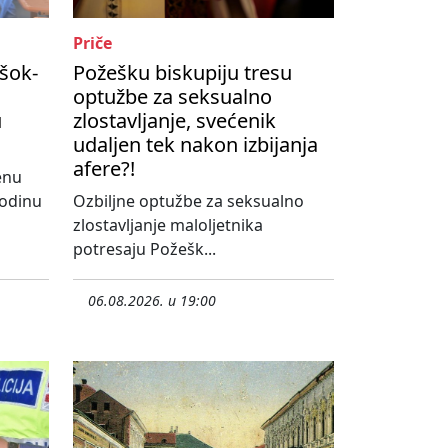
Priče
šok-
Požešku biskupiju tresu
optužbe za seksualno
u
zlostavljanje, svećenik
udaljen tek nakon izbijanja
afere?!
enu
godinu
Ozbiljne optužbe za seksualno
zlostavljanje maloljetnika
potresaju Požešk...
06.08.2026. u 19:00