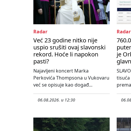
Radar
Radar
Već 23 godine nitko nije
760.0
uspio srušiti ovaj slavonski
pute
rekord. Hoće li napokon
je Or
pasti?
glavn
Najavljeni koncert Marka
SLAVO
Perkovića Thompsona u Vukovaru
tisuća
već se opisuje kao događ...
prema 
06.08.2026. u 12:30
06.08