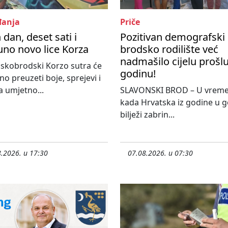
anja
Priče
 dan, deset sati i
Pozitivan demografski 
no novo lice Korza
brodsko rodilište već
nadmašilo cijelu prošl
skobrodski Korzo sutra će
godinu!
o preuzeti boje, sprejevi i
 umjetno...
SLAVONSKI BROD – U vrem
kada Hrvatska iz godine u 
bilježi zabrin...
.2026. u 17:30
07.08.2026. u 07:30