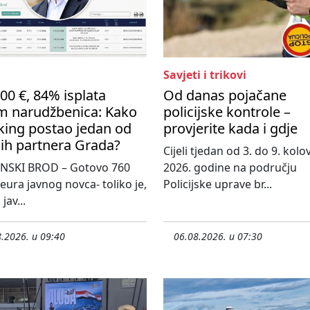
Savjeti i trikovi
00 €, 84% isplata
Od danas pojačane
m narudžbenica: Kako
policijske kontrole –
king postao jedan od
provjerite kada i gdje
ih partnera Grada?
Cijeli tjedan od 3. do 9. kol
NSKI BROD – Gotovo 760
2026. godine na području
 eura javnog novca- toliko je,
Policijske uprave br...
jav...
.2026. u 09:40
06.08.2026. u 07:30