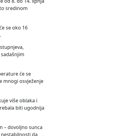
 od 8. do 14. lipnja
ito sredinom
 će se oko 16
.
 stupnjeva,
a sadašnjim
perature će se
će mnogi osvježenje
je više oblaka i
ebala biti ugodnija
an – dovoljno sunca
 nestabilnosti da