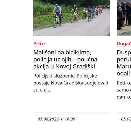
Priče
Događ
Mališani na biciklima,
Dusp
policija uz njih – poučna
poru
akcija u Novoj Gradiški
Maruš
odali
Policijski službenici Policijske
postaje Nova Gradiška sudjelovali
Peti k
su u a...
samo d
dan koj
05.08.2026. u 16:00
05.08