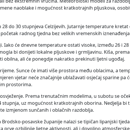
ali bez ekstremnih vrućina. Meteorološki modeli za razdoblje
remene naoblake i mogućnost kratkotrajnih pljuskova, osob
h 28 do 30 stupnjeva Celzijevih. Jutarnje temperature kretat
početak radnog tjedna bez velikih vremenskih iznenađenja
niji. Iako će dnevne temperature ostati visoke, između 26 i 28
gla bi donijeti lokalne pljuskove i grmljavinu. Kiša, prem
i obilna, ali će ponegdje nakratko prekinuti ljetni ugođaj.
vrijeme. Sunce će imati više prostora među oblacima, a tem
mjeren vjetar neće značajnije ublažavati osjećaj sparine pa 
anim prostorima.
osvježenje. Prema trenutačnim modelima, u subotu se očeku
stupnja, uz mogućnost kratkotrajnih oborina. Nedjelja bi tr
 te izmjenom sunčanih i oblačnih razdoblja.
Brodsko-posavske županije nalazi se tipičan lipanjski tjed
prve ozbiljnije ljetne aktivnosti, ali i dovoljno atmosferske