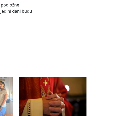
e podložne
ojedini dani budu