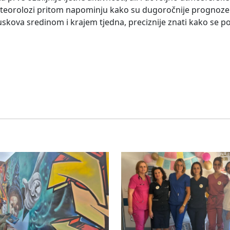
eteorolozi pritom napominju kako su dugoročnije prognoz
uskova sredinom i krajem tjedna, preciznije znati kako se p