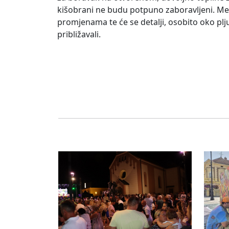
kišobrani ne budu potpuno zaboravljeni. M
promjenama te će se detalji, osobito oko plj
približavali.