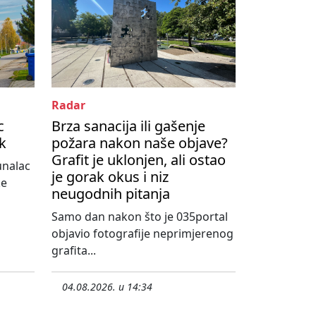
Radar
c
Brza sanacija ili gašenje
ik
požara nakon naše objave?
Grafit je uklonjen, ali ostao
unalac
je gorak okus i niz
ke
neugodnih pitanja
Samo dan nakon što je 035portal
objavio fotografije neprimjerenog
grafita...
04.08.2026. u 14:34