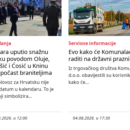
anja
Servisne informacije
ara uputio snažnu
Evo kako će Komunala
ku povodom Oluje,
raditi na državni prazn
ić i Ćosić u Kninu
Iz trgovačkog društva Kom
 počast braniteljima
d.o.o. obavijestili su korisni
olovoz za Hrvatsku nije
kako će...
atum u kalendaru. To je
i simbolizira...
.2026. u 12:00
04.08.2026. u 17:30