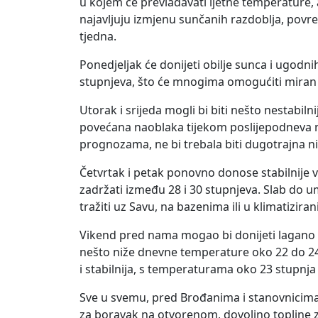
u kojem će prevladavati ljetne temperature, 
najavljuju izmjenu sunčanih razdoblja, pov
tjedna.
Ponedjeljak će donijeti obilje sunca i ugodni
stupnjeva, što će mnogima omogućiti miran 
Utorak i srijeda mogli bi biti nešto nestabil
povećana naoblaka tijekom poslijepodneva mo
prognozama, ne bi trebala biti dugotrajna nit
Četvrtak i petak ponovno donose stabilnije 
zadržati između 28 i 30 stupnjeva. Slab do u
tražiti uz Savu, na bazenima ili u klimatizir
Vikend pred nama mogao bi donijeti lagano 
nešto niže dnevne temperature oko 22 do 24 
i stabilnija, s temperaturama oko 23 stupnja
Sve u svemu, pred Brođanima i stanovnicima 
za boravak na otvorenom, dovoljno topline za 