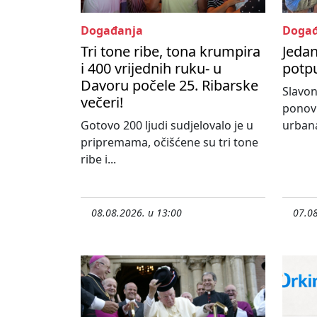
Događanja
Događ
Tri tone ribe, tona krumpira
Jedan
i 400 vrijednih ruku- u
potpu
Davoru počele 25. Ribarske
Slavon
večeri!
ponovn
Gotovo 200 ljudi sudjelovalo je u
urbana
pripremama, očišćene su tri tone
ribe i...
08.08.2026. u 13:00
07.08