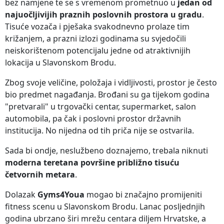
bez namjene te se s vremenom prometnuo u
jedan od
najuočljivijih praznih poslovnih prostora u gradu
.
Tisuće vozača i pješaka svakodnevno prolaze tim
križanjem, a prazni izlozi godinama su svjedočili
neiskorištenom potencijalu jedne od atraktivnijih
lokacija u Slavonskom Brodu.
Zbog svoje veličine, položaja i vidljivosti, prostor je često
bio predmet nagađanja. Brođani su ga tijekom godina
"pretvarali" u trgovački centar, supermarket, salon
automobila, pa čak i poslovni prostor državnih
institucija. No nijedna od tih priča nije se ostvarila.
Sada bi ondje, neslužbeno doznajemo, trebala niknuti
moderna teretana površine približno tisuću
četvornih metara
.
Dolazak
Gyms4Youa
mogao bi značajno promijeniti
fitness scenu u Slavonskom Brodu. Lanac posljednjih
godina ubrzano širi mrežu centara diljem Hrvatske, a