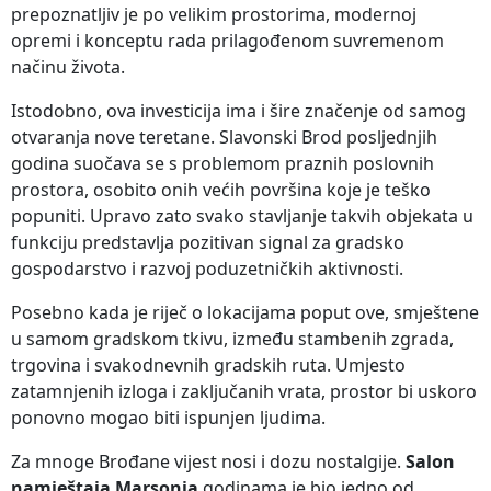
prepoznatljiv je po velikim prostorima, modernoj
opremi i konceptu rada prilagođenom suvremenom
načinu života.
Istodobno, ova investicija ima i šire značenje od samog
otvaranja nove teretane. Slavonski Brod posljednjih
godina suočava se s problemom praznih poslovnih
prostora, osobito onih većih površina koje je teško
popuniti. Upravo zato svako stavljanje takvih objekata u
funkciju predstavlja pozitivan signal za gradsko
gospodarstvo i razvoj poduzetničkih aktivnosti.
Posebno kada je riječ o lokacijama poput ove, smještene
u samom gradskom tkivu, između stambenih zgrada,
trgovina i svakodnevnih gradskih ruta. Umjesto
zatamnjenih izloga i zaključanih vrata, prostor bi uskoro
ponovno mogao biti ispunjen ljudima.
Za mnoge Brođane vijest nosi i dozu nostalgije.
Salon
namještaja Marsonia
godinama je bio jedno od