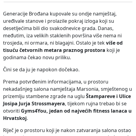
Generacije Brođana kupovale su ondje namještaj,
uređivale stanove i prolazile pokraj izloga koji su
desetljećima bili dio svakodnevice grada. Danas,
međutim, iza velikih staklenih površina više nema ni
trosjeda, ni ormara, ni blagajni. Ostalo je tek
više od
tisuću četvornih metara praznog prostora
koji je
godinama čekao novu priliku.
Čini se da ju je napokon dočekao.
Prema potvrđenim informacijama, u prostoru
nekadašnjeg salona namještaja Marsonia, smještenog u
prizemlju stambene zgrade na uglu
Štampareve i Ulice
Josipa Jurja Strossmayera
, tijekom rujna trebao bi se
otvoriti
Gyms4You, jedan od najvećih fitness lanaca u
Hrvatskoj
.
Riječ je o prostoru koji je nakon zatvaranja salona ostao