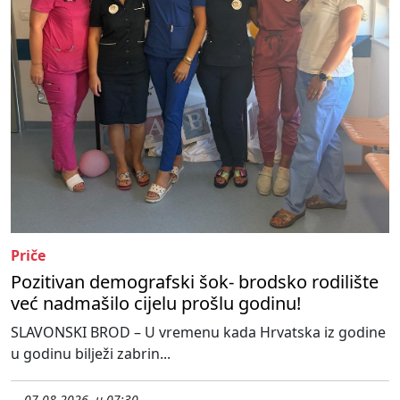
Priče
Pozitivan demografski šok- brodsko rodilište
već nadmašilo cijelu prošlu godinu!
SLAVONSKI BROD – U vremenu kada Hrvatska iz godine
u godinu bilježi zabrin...
07.08.2026. u 07:30