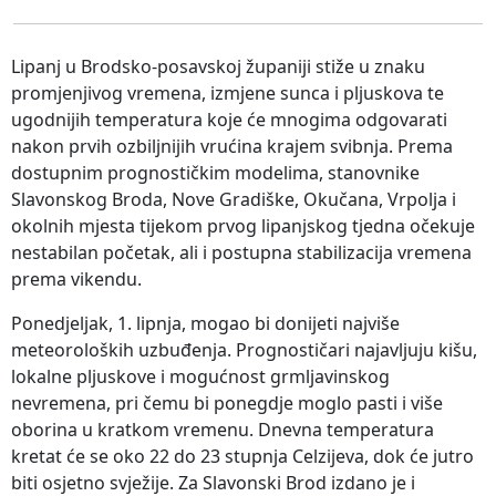
Lipanj u Brodsko-posavskoj županiji stiže u znaku
promjenjivog vremena, izmjene sunca i pljuskova te
ugodnijih temperatura koje će mnogima odgovarati
nakon prvih ozbiljnijih vrućina krajem svibnja. Prema
dostupnim prognostičkim modelima, stanovnike
Slavonskog Broda, Nove Gradiške, Okučana, Vrpolja i
okolnih mjesta tijekom prvog lipanjskog tjedna očekuje
nestabilan početak, ali i postupna stabilizacija vremena
prema vikendu.
Ponedjeljak, 1. lipnja, mogao bi donijeti najviše
meteoroloških uzbuđenja. Prognostičari najavljuju kišu,
lokalne pljuskove i mogućnost grmljavinskog
nevremena, pri čemu bi ponegdje moglo pasti i više
oborina u kratkom vremenu. Dnevna temperatura
kretat će se oko 22 do 23 stupnja Celzijeva, dok će jutro
biti osjetno svježije. Za Slavonski Brod izdano je i