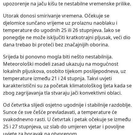
upozorenje na jaču kišu te nestabilne vremenske prilike.
Utorak donosi smirivanje vremena. Očekuje se
djelomice sunčano vrijeme uz prolaznu naoblaku i
temperature do ugodnih 25 ili 26 stupnjeva. Iako se
ponegdje ne može isključiti kratkotrajni pljusak, veći dio
dana trebao bi proteći bez značajnijih oborina.
Srijeda bi ponovno mogla biti nešto nestabilnija.
Meteorološki modeli zasad ukazuju na mogućnost
lokalnih pljuskova, osobito tijekom poslijepodneva, uz
temperature između 21 i 24 stupnja. Takvi uvjeti
karakteristični su za početak klimatološkog ljeta kada se
zbog zagrijavanja tla stvaraju jači konvektivni oblaci.
Od četvrtka slijedi osjetno ugodnije i stabilnije razdoblje.
Sunce će sve češće prevladavati, a temperature će
svakodnevno rasti. U četvrtak i petak očekuje se između
25 i 27 stupnjeva, uz slab do umjeren vjetar i povoljne
uvjete za boravak na otvorenom.