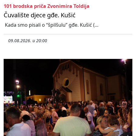
101 brodska priča Zvonimira Toldija
Čuvalište djece gđe. Kušić
Kada smo pisali o “špilšulu” gđe. Kušić (...
09.08.2026. u 20:00