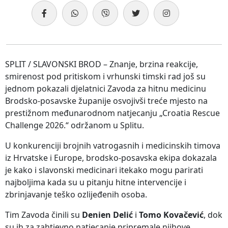
SPLIT / SLAVONSKI BROD – Znanje, brzina reakcije,
smirenost pod pritiskom i vrhunski timski rad još su
jednom pokazali djelatnici Zavoda za hitnu medicinu
Brodsko-posavske županije osvojivši treće mjesto na
prestižnom međunarodnom natjecanju „Croatia Rescue
Challenge 2026.“ održanom u Splitu.
U konkurenciji brojnih vatrogasnih i medicinskih timova
iz Hrvatske i Europe, brodsko-posavska ekipa dokazala
je kako i slavonski medicinari itekako mogu parirati
najboljima kada su u pitanju hitne intervencije i
zbrinjavanje teško ozlijeđenih osoba.
Tim Zavoda činili su
Denien Delić
i
Tomo Kovačević
, dok
su ih za zahtjevno natjecanje pripremale njihove