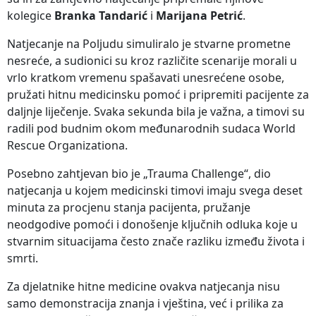
kolegice
Branka Tandarić
i
Marijana Petrić
.
Natjecanje na Poljudu simuliralo je stvarne prometne
nesreće, a sudionici su kroz različite scenarije morali u
vrlo kratkom vremenu spašavati unesrećene osobe,
pružati hitnu medicinsku pomoć i pripremiti pacijente za
daljnje liječenje. Svaka sekunda bila je važna, a timovi su
radili pod budnim okom međunarodnih sudaca World
Rescue Organizationa.
Posebno zahtjevan bio je „Trauma Challenge“, dio
natjecanja u kojem medicinski timovi imaju svega deset
minuta za procjenu stanja pacijenta, pružanje
neodgodive pomoći i donošenje ključnih odluka koje u
stvarnim situacijama često znače razliku između života i
smrti.
Za djelatnike hitne medicine ovakva natjecanja nisu
samo demonstracija znanja i vještina, već i prilika za