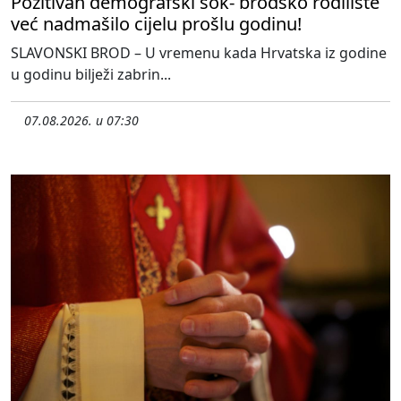
Pozitivan demografski šok- brodsko rodilište
već nadmašilo cijelu prošlu godinu!
SLAVONSKI BROD – U vremenu kada Hrvatska iz godine
u godinu bilježi zabrin...
07.08.2026. u 07:30