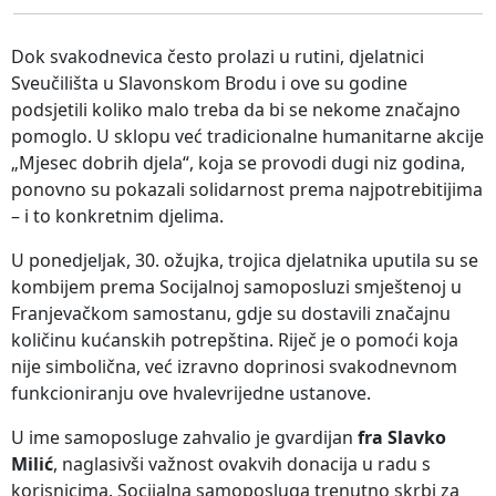
Dok svakodnevica često prolazi u rutini, djelatnici
Sveučilišta u Slavonskom Brodu i ove su godine
podsjetili koliko malo treba da bi se nekome značajno
pomoglo. U sklopu već tradicionalne humanitarne akcije
„Mjesec dobrih djela“, koja se provodi dugi niz godina,
ponovno su pokazali solidarnost prema najpotrebitijima
– i to konkretnim djelima.
U ponedjeljak, 30. ožujka, trojica djelatnika uputila su se
kombijem prema Socijalnoj samoposluzi smještenoj u
Franjevačkom samostanu, gdje su dostavili značajnu
količinu kućanskih potrepština. Riječ je o pomoći koja
nije simbolična, već izravno doprinosi svakodnevnom
funkcioniranju ove hvalevrijedne ustanove.
U ime samoposluge zahvalio je gvardijan
fra Slavko
Milić
, naglasivši važnost ovakvih donacija u radu s
korisnicima. Socijalna samoposluga trenutno skrbi za