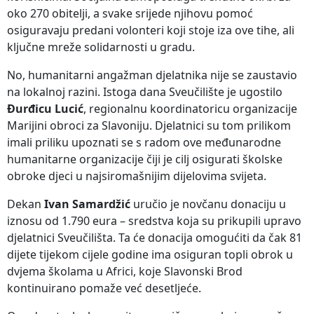
oko 270 obitelji, a svake srijede njihovu pomoć
osiguravaju predani volonteri koji stoje iza ove tihe, ali
ključne mreže solidarnosti u gradu.
No, humanitarni angažman djelatnika nije se zaustavio
na lokalnoj razini. Istoga dana Sveučilište je ugostilo
Đurđicu Lucić
, regionalnu koordinatoricu organizacije
Marijini obroci za Slavoniju. Djelatnici su tom prilikom
imali priliku upoznati se s radom ove međunarodne
humanitarne organizacije čiji je cilj osigurati školske
obroke djeci u najsiromašnijim dijelovima svijeta.
Dekan
Ivan Samardžić
uručio je novčanu donaciju u
iznosu od 1.790 eura – sredstva koja su prikupili upravo
djelatnici Sveučilišta. Ta će donacija omogućiti da čak 81
dijete tijekom cijele godine ima osiguran topli obrok u
dvjema školama u Africi, koje Slavonski Brod
kontinuirano pomaže već desetljeće.