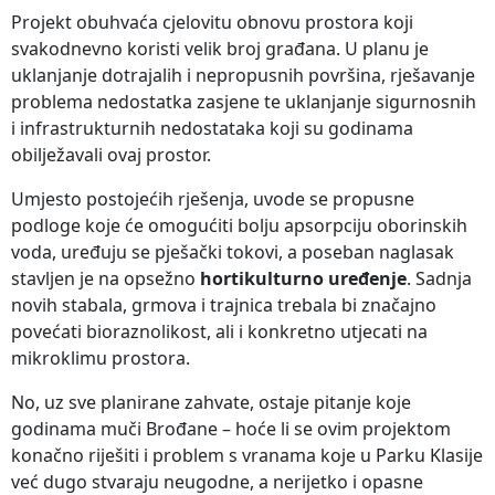
Projekt obuhvaća cjelovitu obnovu prostora koji
svakodnevno koristi velik broj građana. U planu je
uklanjanje dotrajalih i nepropusnih površina, rješavanje
problema nedostatka zasjene te uklanjanje sigurnosnih
i infrastrukturnih nedostataka koji su godinama
obilježavali ovaj prostor.
Umjesto postojećih rješenja, uvode se propusne
podloge koje će omogućiti bolju apsorpciju oborinskih
voda, uređuju se pješački tokovi, a poseban naglasak
stavljen je na opsežno
hortikulturno uređenje
. Sadnja
novih stabala, grmova i trajnica trebala bi značajno
povećati bioraznolikost, ali i konkretno utjecati na
mikroklimu prostora.
No, uz sve planirane zahvate, ostaje pitanje koje
godinama muči Brođane – hoće li se ovim projektom
konačno riješiti i problem s vranama koje u Parku Klasije
već dugo stvaraju neugodne, a nerijetko i opasne