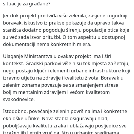
situacije za građane?
Jer dok projekt predviđa više zelenila, zasjene i ugodniji
boravak, iskustvo iz prakse pokazuje da upravo takva
staništa dodatno pogoduju širenju populacije ptica koje
su već sada izvor pritužbi. O tom aspektu u dostupnoj
dokumentaciji nema konkretnih mjera.
Ulaganje Ministarstva u ovakav projekt ima i širi
kontekst. Gradski parkovi više nisu tek mjesta za šetnju,
nego postaju ključni elementi urbane infrastrukture koji
izravno utječu na zdravlje i kvalitetu života. Boravak u
zelenim zonama povezuje se sa smanjenjem stresa,
boljim mentalnim zdravljem i većom kvalitetom
svakodnevice.
Istodobno, povećanje zelenih površina ima i konkretne
ekološke učinke. Nova stabla osiguravaju hlad,
poboljšavaju kvalitetu zraka i ublažavaju posljedice sve
izraženijih ljetnih vrućina, što u urbanim sredinama