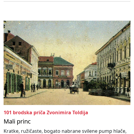
101 brodska priča Zvonimira Toldija
Mali princ
Kratke, ružičaste, bogato nabrane svilene pump hlače,