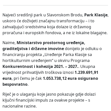
Najveći središnji park u Slavonskom Brodu,
Park Klasije
,
uskoro će doživjeti značajnu transformaciju – i to
zahvaljujući sredstvima koja dolaze iz državnog
proračuna i europskih fondova, a ne iz lokalne blagajne.
Naime,
Ministarstvo prostornog uređenja,
graditeljstva i državne imovine
donijelo je odluku o
financiranju projekta „Uređenje Parka Klasije sa
hortikulturnim uređenjem“ u okviru Programa
Konkurentnost i kohezija 2021. – 2027.
. Ukupna
vrijednost prihvatljivih troškova iznosi
1.239.691,91
eura
, pri čemu je čak
1.053.738,12 eura osigurano
bespovratno
.
Riječ je o ulaganju koje jasno pokazuje gdje dolazi
ključni financijski impuls za ovakve projekte – s
nacionalne razine.