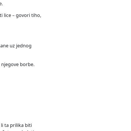
e.
lice – govori tiho,
stane uz jednog
o njegove borbe.
ta prilika biti