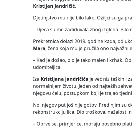
Kristijan Jandričić
.
Djetinjstvo mu nije bilo lako. Ožiljci su ga 
– Djeca su me zadirkivala zbog izgleda. Bilo
Prekretnica dolazi 2019. godine kada, odluk
Mara
, žena koja mu je pružila ono najvažnij
– Kad je došao, bio je tako malen i krhak. 
udomiteljica.
Iza
Kristijana Jandričića
je već niz teških i 
normalnijem životu. Jedan od najtežih zahvata
njegovu čelu, postupkom koji je trajao tjedn
No, njegov put još nije gotov. Pred njim su 
rekonstrukciju lica. Dio troškova, nažalost, 
– Obrve se, primjerice, moraju posebno platit