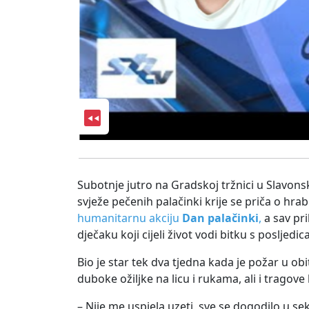
Subotnje jutro na Gradskoj tržnici u Slavon
svježe pečenih palačinki krije se priča o hrabr
humanitarnu akciju
Dan palačinki
,
a sav pr
dječaku koji cijeli život vodi bitku s poslje
Bio je star tek dva tjedna kada je požar u obi
duboke ožiljke na licu i rukama, ali i tragove k
– Nije me uspjela uzeti, sve se dogodilo u sek