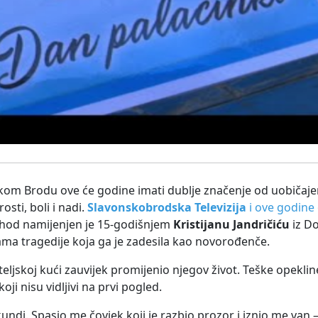
skom Brodu ove će godine imati dublje značenje od uobičaje
osti, boli i nadi.
Slavonskobrodska Televizija
i ove godine 
ihod namijenjen je 15-godišnjem
Kristijanu Jandričiću
iz Do
dicama tragedije koja ga je zadesila kao novorođenče.
teljskoj kući zauvijek promijenio njegov život. Teške opeklin
oji nisu vidljivi na prvi pogled.
undi. Spasio me čovjek koji je razbio prozor i iznio me van –