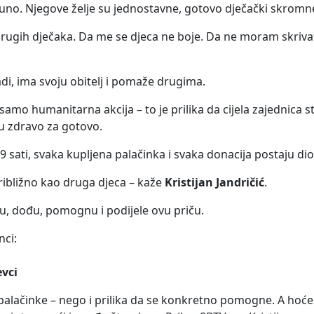
puno. Njegove želje su jednostavne, gotovo dječački skromn
rugih dječaka. Da me se djeca ne boje. Da ne moram skrivati 
di, ima svoju obitelj i pomaže drugima.
samo humanitarna akcija – to je prilika da cijela zajednica 
u zdravo za gotovo.
 9 sati, svaka kupljena palačinka i svaka donacija postaju di
ibližno kao druga djeca – kaže
Kristijan Jandričić
.
u, dođu, pomognu i podijele ovu priču.
nci:
evci
lačinke – nego i prilika da se konkretno pomogne. A hoće li 