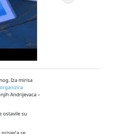
nog. Iza mirisa
organizira
njih Andrijevaca –
e ostavile su
 prisjeća se