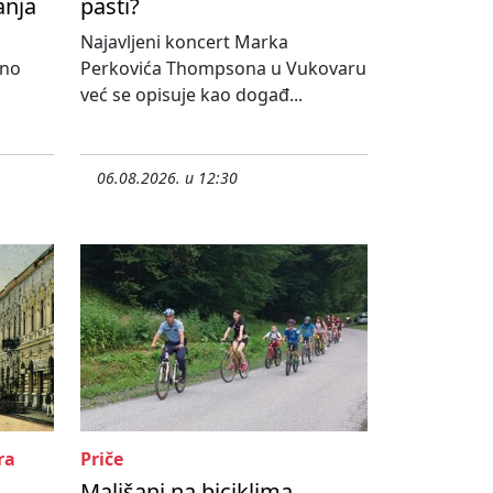
anja
pasti?
Najavljeni koncert Marka
lno
Perkovića Thompsona u Vukovaru
već se opisuje kao događ...
06.08.2026. u 12:30
ra
Priče
Mališani na biciklima,