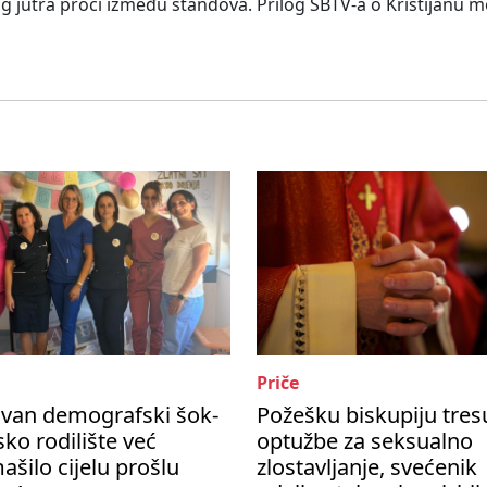
 tog jutra proći između štandova. Prilog SBTV-a o Kristijanu 
Priče
ivan demografski šok-
Požešku biskupiju tres
ko rodilište već
optužbe za seksualno
šilo cijelu prošlu
zlostavljanje, svećenik