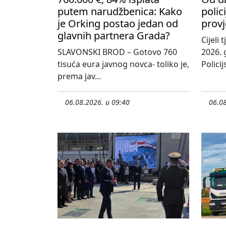
putem narudžbenica: Kako
polic
je Orking postao jedan od
provj
glavnih partnera Grada?
Cijeli
SLAVONSKI BROD – Gotovo 760
2026. 
tisuća eura javnog novca- toliko je,
Policij
prema jav...
06.08.2026. u 09:40
06.08