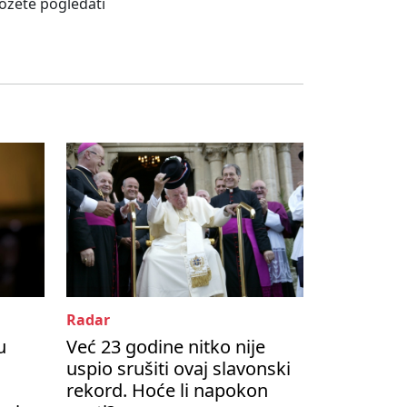
možete pogledati
Radar
u
Već 23 godine nitko nije
uspio srušiti ovaj slavonski
rekord. Hoće li napokon