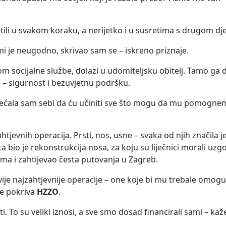
pratili u svakom koraku, a nerijetko i u susretima s drugom d
 mi je neugodno, skrivao sam se – iskreno priznaje.
om socijalne službe, dolazi u udomiteljsku obitelj. Tamo ga
e – sigurnost i bezuvjetnu podršku.
Obećala sam sebi da ću učiniti sve što mogu da mu pomogne
zahtjevnih operacija. Prsti, nos, usne – svaka od njih značila
 bio je rekonstrukcija nosa, za koju su liječnici morali uzg
ima i zahtijevao česta putovanja u Zagreb.
dvije najzahtjevnije operacije – one koje bi mu trebale omog
ne pokriva
HZZO
.
i. To su veliki iznosi, a sve smo dosad financirali sami – ka