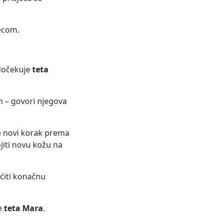
jecom.
 dočekuje
teta
m – govori njegova
 je novi korak prema
ojiti novu kožu na
ućiti konačnu
že
teta Mara
.