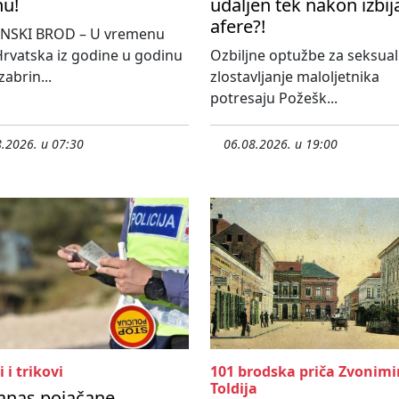
nu!
udaljen tek nakon izbij
afere?!
NSKI BROD – U vremenu
rvatska iz godine u godinu
Ozbiljne optužbe za seksua
 zabrin...
zlostavljanje maloljetnika
potresaju Požešk...
.2026. u 07:30
06.08.2026. u 19:00
i i trikovi
101 brodska priča Zvonimi
Toldija
anas pojačane