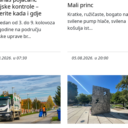
Mali princ
ijske kontrole –
erite kada i gdje
Kratke, ružičaste, bogato n
svilene pump hlače, svilena
 tjedan od 3. do 9. kolovoza
košulja ist...
godine na području
ske uprave br...
.2026. u 07:30
05.08.2026. u 20:00