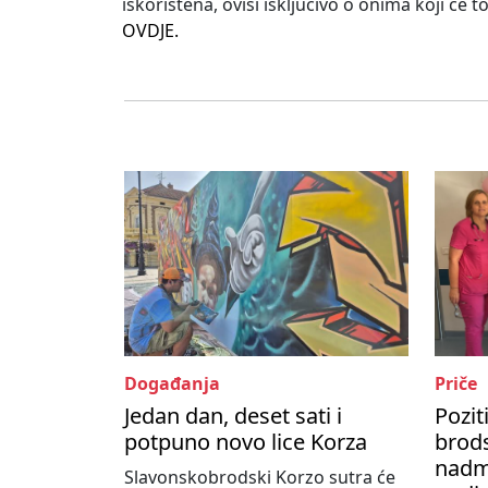
iskorištena, ovisi isključivo o onima koji će
OVDJE.
Događanja
Priče
Jedan dan, deset sati i
Pozit
potpuno novo lice Korza
brods
nadma
Slavonskobrodski Korzo sutra će