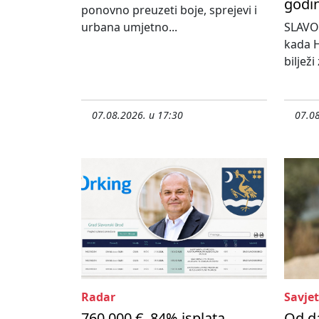
godi
ponovno preuzeti boje, sprejevi i
urbana umjetno...
SLAVO
kada H
bilježi
07.08.2026. u 17:30
07.08
Radar
Savjet
760.000 €, 84% isplata
Od d