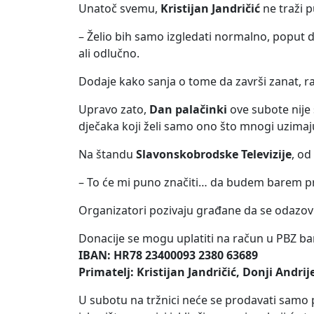
Unatoč svemu,
Kristijan Jandričić
ne traži 
– Želio bih samo izgledati normalno, poput d
ali odlučno.
Dodaje kako sanja o tome da završi zanat, ra
Upravo zato,
Dan palačinki
ove subote nije 
dječaka koji želi samo ono što mnogi uzimaj
Na štandu
Slavonskobrodske Televizije
, od
– To će mi puno značiti… da budem barem pr
Organizatori pozivaju građane da se odazov
Donacije se mogu uplatiti na račun u PBZ ba
IBAN: HR78 23400093 2380 63689
Primatelj: Kristijan Jandričić, Donji Andrij
U subotu na tržnici neće se prodavati samo pa