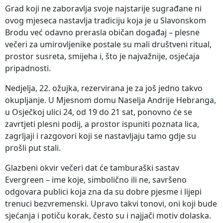
Grad koji ne zaboravlja svoje najstarije sugrađane ni
ovog mjeseca nastavlja tradiciju koja je u Slavonskom
Brodu već odavno prerasla običan događaj – plesne
večeri za umirovljenike postale su mali društveni ritual,
prostor susreta, smijeha i, što je najvažnije, osjećaja
pripadnosti.
Nedjelja, 22. ožujka, rezervirana je za još jedno takvo
okupljanje. U Mjesnom domu Naselja Andrije Hebranga,
u Osječkoj ulici 24, od 19 do 21 sat, ponovno će se
zavrtjeti plesni podij, a prostor ispuniti poznata lica,
zagrljaji i razgovori koji se nastavljaju tamo gdje su
prošli put stali.
Glazbeni okvir večeri dat će tamburaški sastav
Evergreen – ime koje, simbolično ili ne, savršeno
odgovara publici koja zna da su dobre pjesme i lijepi
trenuci bezvremenski. Upravo takvi tonovi, oni koji bude
sjećanja i potiču korak, često su i najjači motiv dolaska.