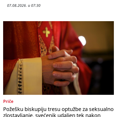
07.08.2026. u 07:30
Priče
Požešku biskupiju tresu optužbe za seksualno
zlostavljanje, svećenik udaljen tek nakon