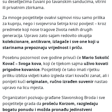
su desetljećima čuvani po tavanskim sanducima, vitrini
ili privatnim zbirkama.
Za mnoge posjetitelje ovakvi sajmovi nisu samo prilika
za kupnju, nego i svojevrsna šetnja kroz povijest – kroz
predmete koji nose tragove života nekih drugih
generacija. Upravo zato sajam redovito okuplja
kolekcionare, antikvare, izlagače i sve one koji u
starinama prepoznaju vrijednost i priču
.
Posebnu pozornost ove godine privući će
Mario Sokolić
Kovač – Svoga kova
, koji će tijekom sajma
uživo kovati
prigodne kovanice
. Posjetitelji će tako imati rijetku
priliku izbliza vidjeti kako izgleda stari kovački zanat, ali i
ponijeti kući
originalan, ručno izrađen suvenir
nastao
upravo na licu mjesta.
Organizatori pozivaju građane Slavonskog Broda i sve
posjetitelje grada da
prošeću Korzom, razgledaju
bogatu ponudu i možda pronađu jedinstveni