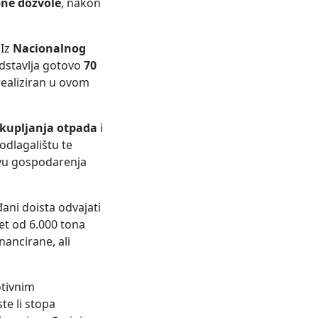
ne dozvole
, nakon
 Iz
Nacionalnog
edstavlja gotovo
70
realiziran u ovom
ikupljanja otpada
i
odlagalištu te
avu gospodarenja
ani doista odvajati
et od 6.000 tona
nancirane, ali
otivnim
te li stopa