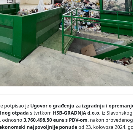
ne potpisao je
Ugovor o građenju
za
izgradnju i opremanj
alnog otpada
s tvrtkom
HSB-GRADNJA d.o.o.
iz Slavonskog
, odnosno
3.760.498,50 eura s PDV-om
, nakon provedeno
ekonomski najpovoljnije ponude
od 23. kolovoza 2024. go