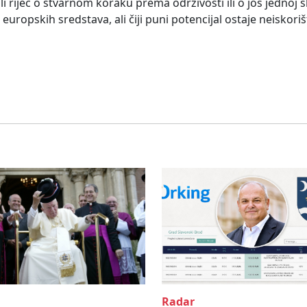
e li riječ o stvarnom koraku prema održivosti ili o još jednoj
europskih sredstava, ali čiji puni potencijal ostaje neiskoriš
Radar