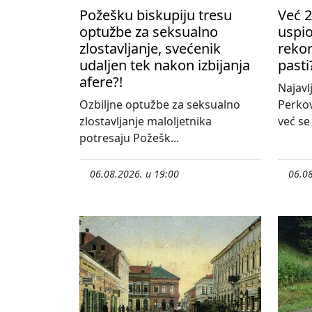
Požešku biskupiju tresu
Već 2
optužbe za seksualno
uspio
zlostavljanje, svećenik
rekor
udaljen tek nakon izbijanja
pasti
afere?!
Najavl
Ozbiljne optužbe za seksualno
Perko
zlostavljanje maloljetnika
već se
potresaju Požešk...
06.08.2026. u 19:00
06.08