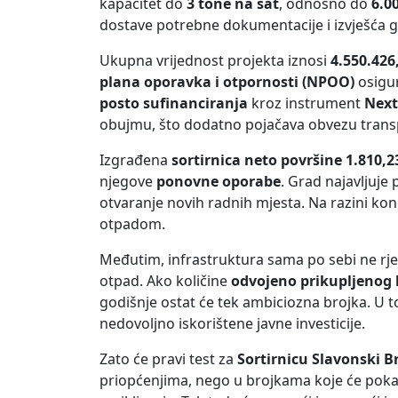
kapacitet do
3 tone na sat
, odnosno do
6.0
dostave potrebne dokumentacije i izvješća 
Ukupna vrijednost projekta iznosi
4.550.426
plana oporavka i otpornosti (NPOO)
osigu
posto sufinanciranja
kroz instrument
Next
obujmu, što dodatno pojačava obvezu transpar
Izgrađena
sortirnica neto površine 1.810,2
njegove
ponovne oporabe
. Grad najavljuje
otvaranje novih radnih mjesta. Na razini k
otpadom.
Međutim, infrastruktura sama po sebi ne rješ
otpad. Ako količine
odvojeno prikupljeno
godišnje ostat će tek ambiciozna brojka. U to
nedovoljno iskorištene javne investicije.
Zato će pravi test za
Sortirnicu Slavonski B
priopćenjima, nego u brojkama koje će pokazat