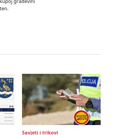
 skupoj građevini
ten.
Savjeti i trikovi