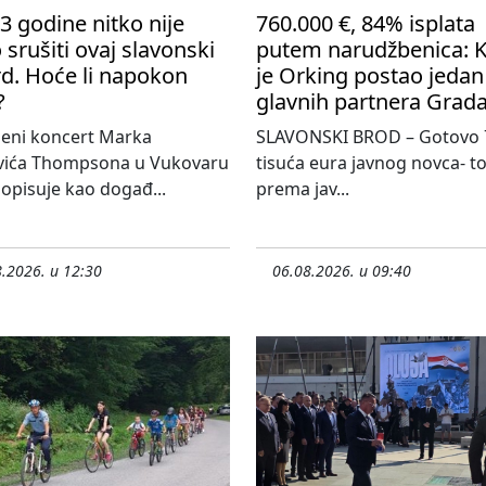
3 godine nitko nije
760.000 €, 84% isplata
 srušiti ovaj slavonski
putem narudžbenica: 
d. Hoće li napokon
je Orking postao jedan
?
glavnih partnera Grad
jeni koncert Marka
SLAVONSKI BROD – Gotovo 
vića Thompsona u Vukovaru
tisuća eura javnog novca- tol
 opisuje kao događ...
prema jav...
.2026. u 12:30
06.08.2026. u 09:40