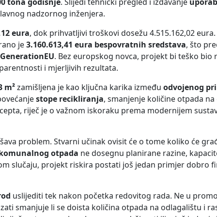
00 tona godišnje
. Slijedi tehnički pregled i izdavanje
uporab
glavnog nadzornog inženjera.
,12 eura
, dok prihvatljivi troškovi dosežu 4.515.162,02 eura.
rano je
3.160.613,41 eura bespovratnih sredstava
, što pr
GenerationEU
. Bez europskog novca, projekt bi teško bio 
entnosti i mjerljivih rezultata.
3 m²
zamišljena je kao ključna karika između
odvojenog pr
 povećanje
stope recikliranja
, smanjenje količine otpada na 
oncepta, riječ je o važnom iskoraku prema modernijem sust
ava problem. Stvarni učinak ovisit će o tome koliko će građ
g komunalnog otpada
ne dosegnu planirane razine, kapacit
m slučaju, projekt riskira postati još jedan primjer dobro fi
rod
uslijediti tek nakon početka redovitog rada. Ne u prom
i smanjuje li se doista količina otpada na odlagalištu i ras