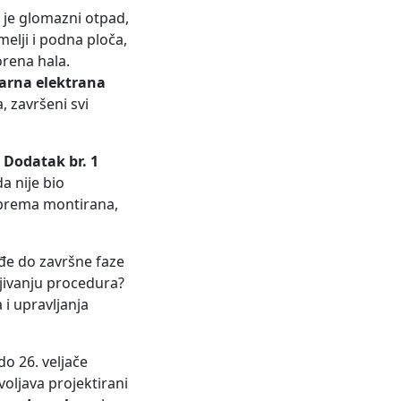
n je glomazni otpad,
elji i podna ploča,
orena hala.
larna elektrana
, završeni svi
e
Dodatak br. 1
da nije bio
 oprema montirana,
ođe do završne faze
enjivanju procedura?
 i upravljanja
o 26. veljače
oljava projektirani