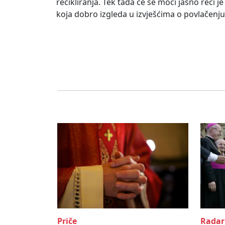
recikliranja. Tek tada će se moći jasno reći j
koja dobro izgleda u izvješćima o povlačenju 
Priče
Radar