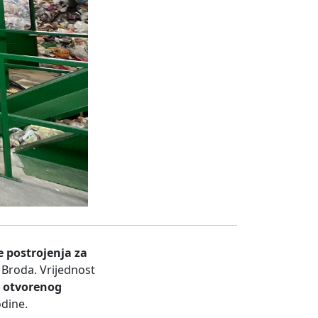
e postrojenja za
 Broda. Vrijednost
g
otvorenog
dine.