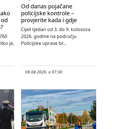
Od danas pojačane
Kako
policijske kontrole –
 od
provjerite kada i gdje
a?
Cijeli tjedan od 3. do 9. kolovoza
760
2026. godine na području
iko je,
Policijske uprave br...
06.08.2026. u 07:30