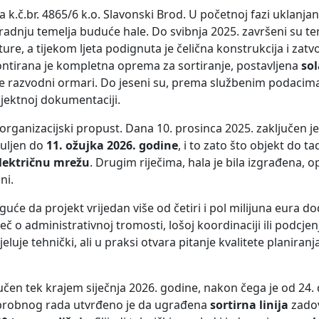
a k.č.br. 4865/6 k.o. Slavonski Brod. U početnoj fazi uklanja
radnju temelja buduće hale. Do svibnja 2025. završeni su tem
re, a tijekom ljeta podignuta je čelična konstrukcija i zatv
ntirana je kompletna oprema za sortiranje, postavljena
so
 te razvodni ormari. Do jeseni su, prema službenim podacima
jektnoj dokumentaciji.
organizacijski propust. Dana 10. prosinca 2025. zaključen j
duljen do
11. ožujka 2026. godine
, i to zato što objekt do ta
lektričnu mrežu
. Drugim riječima, hala je bila izgrađena,
ni.
uće da projekt vrijedan više od četiri i pol milijuna eura d
ječ o administrativnoj tromosti, lošoj koordinaciji ili podcj
uje tehnički, ali u praksi otvara pitanje kvalitete planiranja
čen tek krajem siječnja 2026. godine, nakon čega je od 24. d
 probnog rada utvrđeno je da ugrađena
sortirna linija
zadov