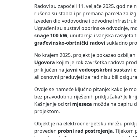
Radovi su započeli 11. veljače 2025. godine n
rušena su stabla i pripremana parcela za izg
izveden dio vodovodne i odvodne infrastruktu
Ugrađeni su sustavi oborinske odvodnje, mo
snage 100 kW
, unutarnja i vanjska rasvjeta
građevinsko-obrtnički radovi
sukladno pro
No krajem 2025. projekt je pokazao ozbiljan 
Ugovora
kojim je rok završetka radova pro
priključen na
javni vodoopskrbni sustav
i
e
ali osnovni preduvjeti za rad nisu bili osigura
Ovdje se nameće ključno pitanje: kako je mog
bez pravodobno riješenih priključaka? Je li ri
Kašnjenje od
tri mjeseca
možda na papiru djel
projektom.
Objekt je na elektroenergetsku mrežu priklju
proveden
probni rad postrojenja
. Tijekom