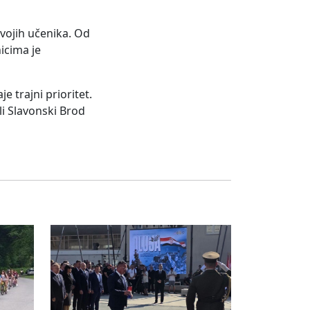
svojih učenika. Od
icima je
e trajni prioritet.
li Slavonski Brod