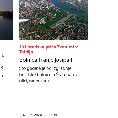
101 brodska priča Zvonimira
Toldija
 u
Bolnica Franje Josipa I.
ik
Sto godina je od izgradnje
brodske bolnice u Štamparevoj
 u
ulici, na mjestu...
02.08.2026. u 20:00