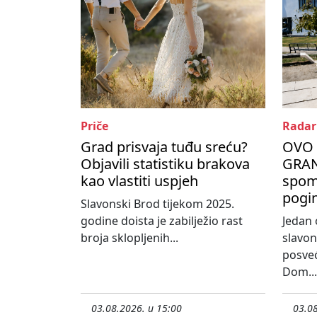
Priče
Radar
Grad prisvaja tuđu sreću?
OVO 
Objavili statistiku brakova
GRAN
kao vlastiti uspjeh
spom
pogin
Slavonski Brod tijekom 2025.
godine doista je zabilježio rast
Jedan 
broja sklopljenih...
slavo
posveć
Dom...
03.08.2026. u 15:00
03.08