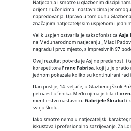
Natjecanja i smotre u glazbenim disciplina
orijentir učenicima i nastavnicima jer omogu
napredovanja. Upravo u tom duhu Glazbena š
značajnim natjecateljskim uspjehom i jednim
Velik uspjeh ostvarila je saksofonistica
Asja 
na Međunarodnom natjecanju „Mladi Padovec“
nagradu i prvo mjesto, s impresivnih 97 bodo
Ovaj rezultat potvrda je Asjine predanosti i 
korepetitora
Frane Fabrisa
, koji ju je prat
jednom pokazala koliko su kontinuirani rad
Dan poslije, 14. veljače, u Glazbenoj školi 
petnaest učenika. Među njima je bila i
Lorena
mentorstvo nastavnice
Gabrijele Škrabal
i 
svoju školu.
Iako smotre nemaju natjecateljski karakter, n
iskustava i profesionalno sazrijevanje. Za L