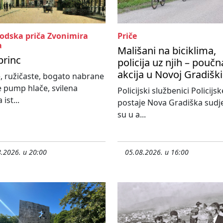
rodska priča Zvonimira
Priče
a
Mališani na biciklima,
princ
policija uz njih – poučn
akcija u Novoj Gradiški
, ružičaste, bogato nabrane
e pump hlače, svilena
Policijski službenici Policijsk
 ist...
postaje Nova Gradiška sudje
su u a...
.2026. u 20:00
05.08.2026. u 16:00