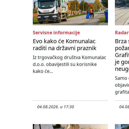
Servisne informacije
Radar
Evo kako će Komunalac
Brza 
raditi na državni praznik
poža
Grafi
Iz trgovačkog društva Komunalac
je go
d.o.o. obavijestili su korisnike
neug
kako će...
Samo d
objavi
grafita
04.08.2026. u 17:30
04.08