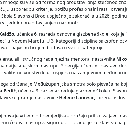
ma mnogo su više od formalnog predstavljanja stečenog zna
ćuju usporedbu kriterija, potiču profesionalni rast i otvar
kola Slavonski Brod uspješno je zakoračila u 2026. godinu
 vrijednim predstavljanjem na smotri.
Kaldžo
, učenica 6. razreda osnovne glazbene škole, koja je 1
 u Novom Marofu. U 3. kategoriji discipline saksofon osvo
va – najvišim brojem bodova u svojoj kategoriji.
talenta, ali i stručnog rada njezina mentora, nastavnika
Niko
io na natjecateljskom nastupu. Sinergija učenice i nastavničko
 i kvalitetno vodstvo ključ uspjeha na zahtjevnim međunar
Požega održana je Međužupanijska smotra solo pjevača na koj
 Perlić
, učenica 3. razreda srednje glazbene škole u Slav
klavirsku pratnju nastavnice
Helene Lamešić
, Lorena je dos
jihova je vrijednost nemjerljiva – pružaju priliku za javni n
orenu će ovaj nastup zasigurno biti dragocjeno iskustvo na p