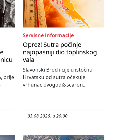
Servisne informacije
Oprez! Sutra počinje
je
najopasniji dio toplinskog
tnicu
vala
Slavonski Brod i cijelu istočnu
, prije
Hrvatsku od sutra očekuje
-
vrhunac ovogodi&scaron...
03.08.2026. u 20:00