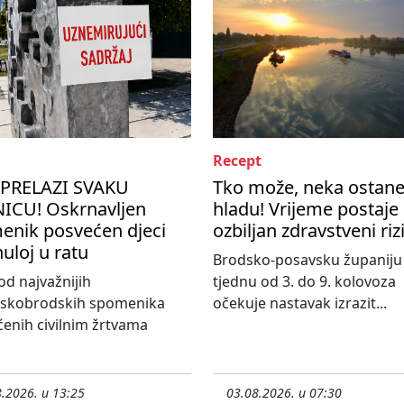
Recept
PRELAZI SVAKU
Tko može, neka ostane
ICU! Oskrnavljen
hladu! Vrijeme postaje
enik posvećen djeci
ozbiljan zdravstveni riz
uloj u ratu
Brodsko-posavsku županiju
od najvažnijih
tjednu od 3. do 9. kolovoza
nskobrodskih spomenika
očekuje nastavak izrazit...
enih civilnim žrtvama
.2026. u 13:25
03.08.2026. u 07:30