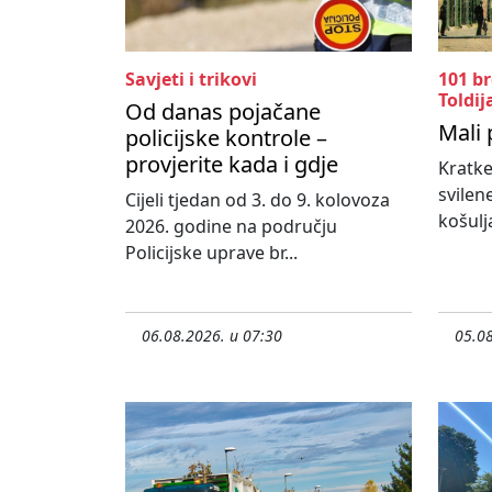
Savjeti i trikovi
101 b
Toldij
Od danas pojačane
Mali 
policijske kontrole –
provjerite kada i gdje
Kratke
svilen
Cijeli tjedan od 3. do 9. kolovoza
košulja
2026. godine na području
Policijske uprave br...
06.08.2026. u 07:30
05.08