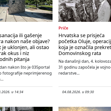
Priče
sanacija ili gašenje
Hrvatska se prisjeća
ra nakon naše objave?
početka Oluje, operaci
t je uklonjen, ali ostao
koja je označila prekre
rak okus i niz
Domovinskog rata
odnih pitanja
Na današnji dan, 4. kolovoza
an nakon što je 035portal
31 godinu započela je vojno
o fotografije neprimjerenog
redarstve...
...
.2026. u 14:34
04.08.2026. u 09:30