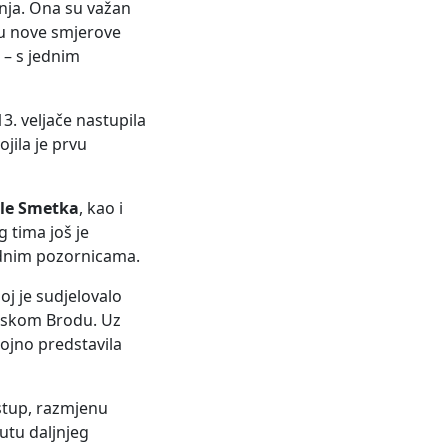
nja. Ona su važan
aju nove smjerove
 – s jednim
3. veljače nastupila
jila je prvu
le Smetka
, kao i
g tima još je
odnim pozornicama.
oj je sudjelovalo
onskom Brodu. Uz
tojno predstavila
astup, razmjenu
utu daljnjeg