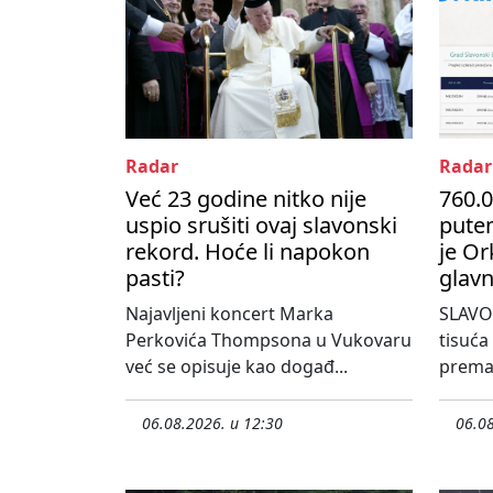
Radar
Radar
Već 23 godine nitko nije
760.0
uspio srušiti ovaj slavonski
pute
rekord. Hoće li napokon
je Or
pasti?
glavn
Najavljeni koncert Marka
SLAVO
Perkovića Thompsona u Vukovaru
tisuća
već se opisuje kao događ...
prema 
06.08.2026. u 12:30
06.08