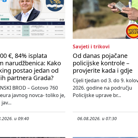
Savjeti i trikovi
00 €, 84% isplata
Od danas pojačane
m narudžbenica: Kako
policijske kontrole –
king postao jedan od
provjerite kada i gdje
ih partnera Grada?
Cijeli tjedan od 3. do 9. kol
NSKI BROD – Gotovo 760
2026. godine na području
 eura javnog novca- toliko je,
Policijske uprave br...
jav...
.2026. u 09:40
06.08.2026. u 07:30