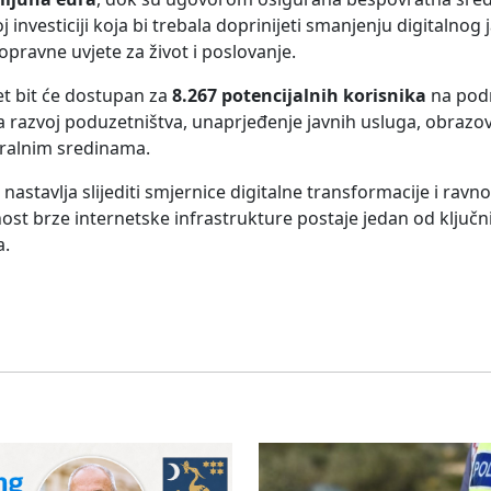
noj investiciji koja bi trebala doprinijeti smanjenju digitalnog
opravne uvjete za život i poslovanje.
net bit će dostupan za
8.267 potencijalnih korisnika
na podr
 razvoj poduzetništva, unaprjeđenje javnih usluga, obrazov
ruralnim sredinama.
stavlja slijediti smjernice digitalne transformacije i rav
ost brze internetske infrastrukture postaje jedan od ključn
a.