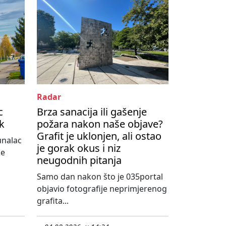
Radar
c
Brza sanacija ili gašenje
ik
požara nakon naše objave?
Grafit je uklonjen, ali ostao
unalac
je gorak okus i niz
ke
neugodnih pitanja
Samo dan nakon što je 035portal
objavio fotografije neprimjerenog
grafita...