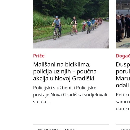
Priče
Događ
Mališani na biciklima,
Dusp
policija uz njih – poučna
poru
akcija u Novoj Gradiški
Maruš
odali
Policijski službenici Policijske
postaje Nova Gradiška sudjelovali
Peti k
su u a...
samo d
dan koj