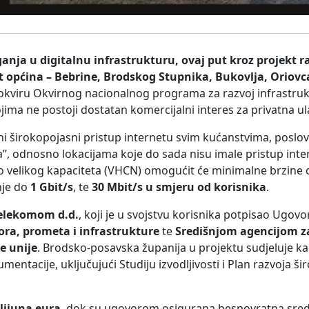
nja u digitalnu infrastrukturu, ovaj put kroz projekt r
 općina – Bebrine, Brodskog Stupnika, Bukovlja, Oriovca
u okviru Okvirnog nacionalnog programa za razvoj infrastru
ima ne postoji dostatan komercijalni interes za privatna ul
ani širokopojasni pristup internetu svim kućanstvima, poslo
”, odnosno lokacijama koje do sada nisu imale pristup inte
lo velikog kapaciteta (VHCN) omogućit će minimalne brzine
nje do
1 Gbit/s
, te
30 Mbit/s u smjeru od korisnika
.
elekomom d.d.
, koji je u svojstvu korisnika potpisao Ugovo
ra, prometa i infrastrukture
te
Središnjom agencijom za
e unije
. Brodsko-posavska županija u projektu sudjeluje ka
mentacije, uključujući Studiju izvodljivosti i Plan razvoja š
lijuna eura
, dok su ugovorom osigurana bespovratna sred