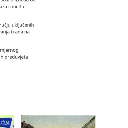
 jaza između
učju uključenih
anja i rada na
nomjernog
ih preduvjeta