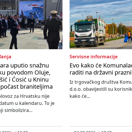
anja
Servisne informacije
ara uputio snažnu
Evo kako će Komunala
ku povodom Oluje,
raditi na državni prazn
ić i Ćosić u Kninu
Iz trgovačkog društva Kom
 počast braniteljima
d.o.o. obavijestili su korisni
olovoz za Hrvatsku nije
kako će...
atum u kalendaru. To je
i simbolizira...