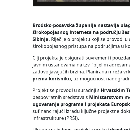
Brodsko-posavska županija nastavlja ulaga
širokopojasnog interneta na području šest
Sibinja.
Riječ je o projektu koji se provodi 
širokopojasnog pristupa na područjima u koj
Cilj projekta je osigurati suvremeni i pouzd
javnim ustanovama na tzv. “bijelim adresama
zadovoljavajućih brzina. Planirana mreža vr
prema korisniku
, uz mogućnost nadograd
Projekt se provodi u suradnji s
Hrvatskim T
bespovratnih sredstava s
Ministarstvom mo
ugovaranje programa i projekata Europsk
sufinancirajući izradu ključne projektne doku
infrastrukture (PRŠI).
Ukupna vrijednost projekta prelazi
devet mi