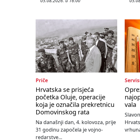
05.08.2026. u 16:00
05.08
Priče
Servis
Hrvatska se prisjeća
Oprez
početka Oluje, operacije
najop
koja je označila prekretnicu
vala
Domovinskog rata
Slavon
Na današnji dan, 4. kolovoza, prije
Hrvats
31 godinu započela je vojno-
vrhuna
redarstve...