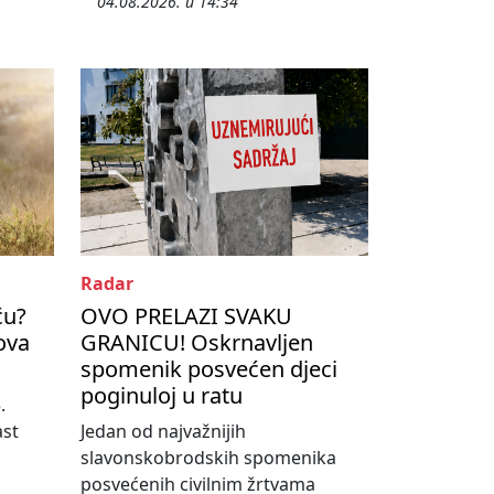
04.08.2026. u 14:34
Radar
ću?
OVO PRELAZI SVAKU
kova
GRANICU! Oskrnavljen
spomenik posvećen djeci
poginuloj u ratu
.
ast
Jedan od najvažnijih
slavonskobrodskih spomenika
posvećenih civilnim žrtvama