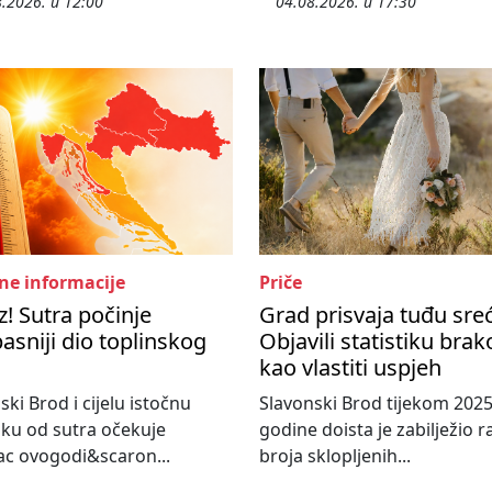
.2026. u 12:00
04.08.2026. u 17:30
ne informacije
Priče
! Sutra počinje
Grad prisvaja tuđu sre
asniji dio toplinskog
Objavili statistiku bra
kao vlastiti uspjeh
ski Brod i cijelu istočnu
Slavonski Brod tijekom 2025
ku od sutra očekuje
godine doista je zabilježio r
c ovogodi&scaron...
broja sklopljenih...