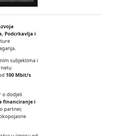
azvoja
, Podcrkavlja i
kture
aganja.
vnim subjektima i
rnetu
 od
100 Mbit/s
r o dodjeli
 financiranje i
o partner,
irokopojasne
stva u iznosu od