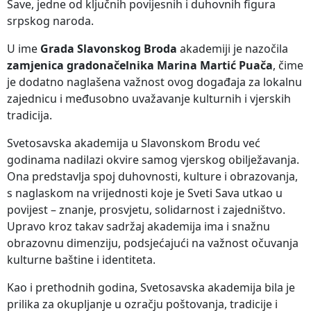
Save, jedne od ključnih povijesnih i duhovnih figura
srpskog naroda.
U ime
Grada Slavonskog Broda
akademiji je nazočila
zamjenica gradonačelnika Marina Martić Puača
, čime
je dodatno naglašena važnost ovog događaja za lokalnu
zajednicu i međusobno uvažavanje kulturnih i vjerskih
tradicija.
Svetosavska akademija u Slavonskom Brodu već
godinama nadilazi okvire samog vjerskog obilježavanja.
Ona predstavlja spoj duhovnosti, kulture i obrazovanja,
s naglaskom na vrijednosti koje je Sveti Sava utkao u
povijest – znanje, prosvjetu, solidarnost i zajedništvo.
Upravo kroz takav sadržaj akademija ima i snažnu
obrazovnu dimenziju, podsjećajući na važnost očuvanja
kulturne baštine i identiteta.
Kao i prethodnih godina, Svetosavska akademija bila je
prilika za okupljanje u ozračju poštovanja, tradicije i