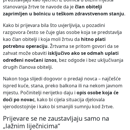
stanovanja žrtve te navode da je
član obitelji
zaprimljen u bolnicu u teškom zdravstvenom stanju
.
Kako bi prijevara bila što uvjerljivija, u pozadini
razgovora često se čuje glas osobe koja se predstavlja
kao član obitelji i koja moli žrtvu da
hitno plati
potrebnu operaciju
. Žrtvama se pritom govori da se
zahvat može obaviti
isključivo ako se odmah uplati
određeni novčani iznos
, bez odgode i bez uključivanja
drugih članova obitelji.
Nakon toga slijedi dogovor o predaji novca – najčešće
ispred kuće, stana, preko balkona ili na nekom javnom
mjestu. Počinitelji nerijetko daju i
opis osobe koja će
doći po novac
, kako bi cijela situacija djelovala
vjerodostojnije i kako bi smanjili sumnju kod žrtve.
Prijevare se ne zaustavljaju samo na
„lažnim liječnicima“