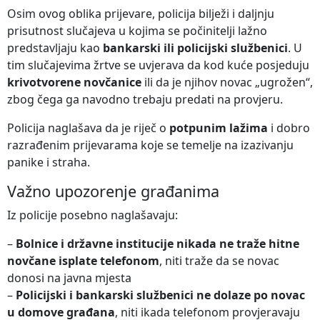
Osim ovog oblika prijevare, policija bilježi i daljnju
prisutnost slučajeva u kojima se počinitelji lažno
predstavljaju kao
bankarski ili policijski službenici
. U
tim slučajevima žrtve se uvjerava da kod kuće posjeduju
krivotvorene novčanice
ili da je njihov novac „ugrožen“,
zbog čega ga navodno trebaju predati na provjeru.
Policija naglašava da je riječ o
potpunim lažima
i dobro
razrađenim prijevarama koje se temelje na izazivanju
panike i straha.
Važno upozorenje građanima
Iz policije posebno naglašavaju:
–
Bolnice i državne institucije nikada ne traže hitne
novčane isplate telefonom
, niti traže da se novac
donosi na javna mjesta
–
Policijski i bankarski službenici ne dolaze po novac
u domove građana
, niti ikada telefonom provjeravaju