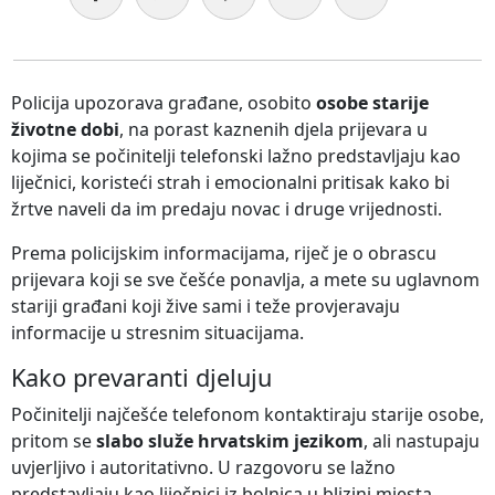
Policija upozorava građane, osobito
osobe starije
životne dobi
, na porast kaznenih djela prijevara u
kojima se počinitelji telefonski lažno predstavljaju kao
liječnici, koristeći strah i emocionalni pritisak kako bi
žrtve naveli da im predaju novac i druge vrijednosti.
Prema policijskim informacijama, riječ je o obrascu
prijevara koji se sve češće ponavlja, a mete su uglavnom
stariji građani koji žive sami i teže provjeravaju
informacije u stresnim situacijama.
Kako prevaranti djeluju
Počinitelji najčešće telefonom kontaktiraju starije osobe,
pritom se
slabo služe hrvatskim jezikom
, ali nastupaju
uvjerljivo i autoritativno. U razgovoru se lažno
predstavljaju kao liječnici iz bolnica u blizini mjesta