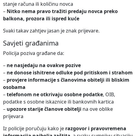
stanje računa ili količinu novca
–
Nitko nema pravo tražiti predaju novca preko
balkona, prozora ili ispred kuće
Svaki takav zahtjev jasan je znak prijevare.
Savjeti građanima
Policija poziva građane da:
–
ne nasjedaju na ovakve pozive
–
ne donose ishitrene odluke pod pritiskom i strahom
–
provjere informacije s članovima obitelji ili bliskim
osobama
–
telefonom ne otkrivaju osobne podatke
, OIB,
podatke s osobne iskaznice ili bankovnih kartica
–
upozore starije članove obitelji
na ove oblike
prijevara
Iz policije poručuju kako je
razgovor i pravovremena
informacija najbolja zaštita
, a svaku sumnjivu situaciju