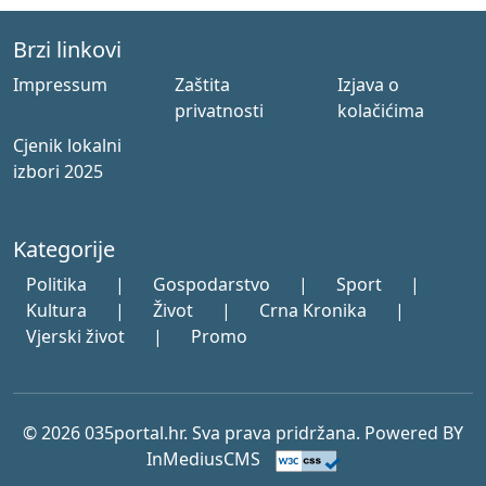
Brzi linkovi
Impressum
Zaštita
Izjava o
privatnosti
kolačićima
Cjenik lokalni
izbori 2025
Kategorije
Politika
|
Gospodarstvo
|
Sport
|
Kultura
|
Život
|
Crna Kronika
|
Vjerski život
|
Promo
© 2026 035portal.hr. Sva prava pridržana. Powered BY
InMediusCMS