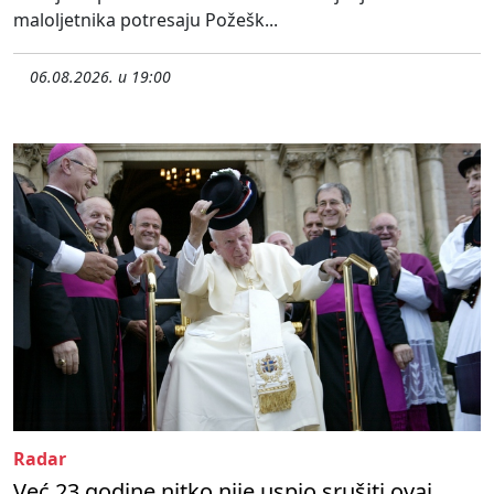
maloljetnika potresaju Požešk...
06.08.2026. u 19:00
Radar
Već 23 godine nitko nije uspio srušiti ovaj