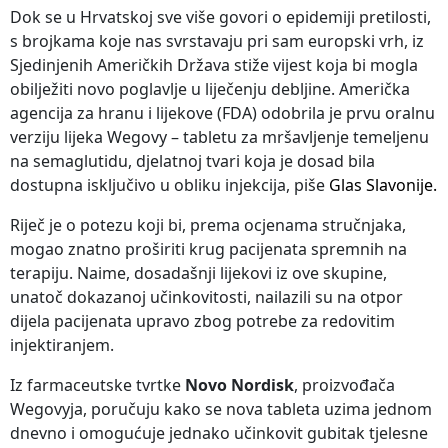
Dok se u Hrvatskoj sve više govori o epidemiji pretilosti,
s brojkama koje nas svrstavaju pri sam europski vrh, iz
Sjedinjenih Američkih Država stiže vijest koja bi mogla
obilježiti novo poglavlje u liječenju debljine. Američka
agencija za hranu i lijekove (FDA) odobrila je prvu oralnu
verziju lijeka Wegovy – tabletu za mršavljenje temeljenu
na semaglutidu, djelatnoj tvari koja je dosad bila
dostupna isključivo u obliku injekcija, piše
Glas Slavonije.
Riječ je o potezu koji bi, prema ocjenama stručnjaka,
mogao znatno proširiti krug pacijenata spremnih na
terapiju. Naime, dosadašnji lijekovi iz ove skupine,
unatoč dokazanoj učinkovitosti, nailazili su na otpor
dijela pacijenata upravo zbog potrebe za redovitim
injektiranjem.
Iz farmaceutske tvrtke
Novo Nordisk
, proizvođača
Wegovyja, poručuju kako se nova tableta uzima jednom
dnevno i omogućuje jednako učinkovit gubitak tjelesne