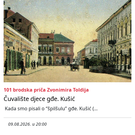
101 brodska priča Zvonimira Toldija
Čuvalište djece gđe. Kušić
Kada smo pisali o “špilšulu” gđe. Kušić (...
09.08.2026. u 20:00