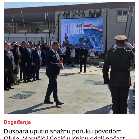
Događanja
Duspara uputio snažnu poruku povodom
Oluje, Marušić i Ćosić u Kninu odali počast