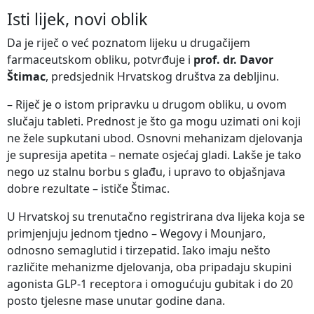
Isti lijek, novi oblik
Da je riječ o već poznatom lijeku u drugačijem
farmaceutskom obliku, potvrđuje i
prof. dr. Davor
Štimac
, predsjednik Hrvatskog društva za debljinu.
– Riječ je o istom pripravku u drugom obliku, u ovom
slučaju tableti. Prednost je što ga mogu uzimati oni koji
ne žele supkutani ubod. Osnovni mehanizam djelovanja
je supresija apetita – nemate osjećaj gladi. Lakše je tako
nego uz stalnu borbu s glađu, i upravo to objašnjava
dobre rezultate – ističe Štimac.
U Hrvatskoj su trenutačno registrirana dva lijeka koja se
primjenjuju jednom tjedno – Wegovy i Mounjaro,
odnosno semaglutid i tirzepatid. Iako imaju nešto
različite mehanizme djelovanja, oba pripadaju skupini
agonista GLP-1 receptora i omogućuju gubitak i do 20
posto tjelesne mase unutar godine dana.