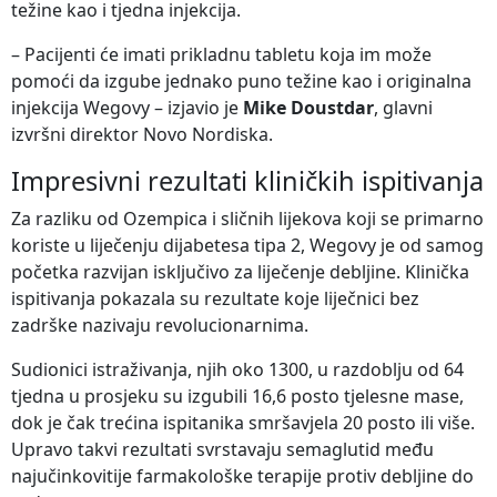
težine kao i tjedna injekcija.
– Pacijenti će imati prikladnu tabletu koja im može
pomoći da izgube jednako puno težine kao i originalna
injekcija Wegovy – izjavio je
Mike Doustdar
, glavni
izvršni direktor Novo Nordiska.
Impresivni rezultati kliničkih ispitivanja
Za razliku od Ozempica i sličnih lijekova koji se primarno
koriste u liječenju dijabetesa tipa 2, Wegovy je od samog
početka razvijan isključivo za liječenje debljine. Klinička
ispitivanja pokazala su rezultate koje liječnici bez
zadrške nazivaju revolucionarnima.
Sudionici istraživanja, njih oko 1300, u razdoblju od 64
tjedna u prosjeku su izgubili 16,6 posto tjelesne mase,
dok je čak trećina ispitanika smršavjela 20 posto ili više.
Upravo takvi rezultati svrstavaju semaglutid među
najučinkovitije farmakološke terapije protiv debljine do