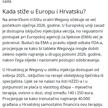
sada.
Kada stiže u Europu i Hrvatsku?
Na američkom tržištu oralni Wegovy očekuje se već
početkom siječnja 2026. godine. U Europskoj uniji zasad
je dostupna isključivo injekcijska verzija, no regulatorni
postupak pri Europskoj agenciji za lijekove (EMA) već je
pokrenut. Budući da EMA u pravilu slijedi odluke FDA-a,
procjenjuje se kako bi tablete Wegovyja mogle dobiti
zeleno svjetlo najranije u drugoj polovini 2026. godine,
nakon čega slijede i nacionalni postupci odobravanja.
U Hrvatskoj je Wegovy u obliku injekcija dostupan od
svibnja 2025., isključivo na recept obiteljskog liječnika ili
specijalista. Lijek se ne nalazi na listi HZZO-a i u
potpunosti se plaća iz vlastitog džepa – mjesečna
terapija, ovisno o dozi, stoji između 140 i 250 eura.
Procjenjuje se kako trenutačno najmanje 40.000
građana u Hrvatskoj samostalno financira ovu terapiju.