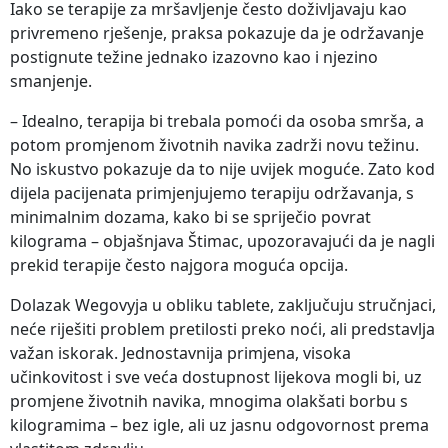
Iako se terapije za mršavljenje često doživljavaju kao
privremeno rješenje, praksa pokazuje da je održavanje
postignute težine jednako izazovno kao i njezino
smanjenje.
– Idealno, terapija bi trebala pomoći da osoba smrša, a
potom promjenom životnih navika zadrži novu težinu.
No iskustvo pokazuje da to nije uvijek moguće. Zato kod
dijela pacijenata primjenjujemo terapiju održavanja, s
minimalnim dozama, kako bi se spriječio povrat
kilograma – objašnjava Štimac, upozoravajući da je nagli
prekid terapije često najgora moguća opcija.
Dolazak Wegovyja u obliku tablete, zaključuju stručnjaci,
neće riješiti problem pretilosti preko noći, ali predstavlja
važan iskorak. Jednostavnija primjena, visoka
učinkovitost i sve veća dostupnost lijekova mogli bi, uz
promjene životnih navika, mnogima olakšati borbu s
kilogramima – bez igle, ali uz jasnu odgovornost prema