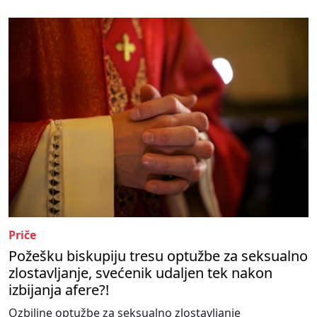
Priče
Požešku biskupiju tresu optužbe za seksualno
zlostavljanje, svećenik udaljen tek nakon
izbijanja afere?!
Ozbiljne optužbe za seksualno zlostavljanje