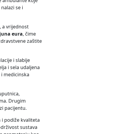
ne ambulante koje
nalazi se i
 a vrijednost
ijuna eura
, čime
zdravstvene zaštite
cije i slabije
ja i sela udaljena
ik i medicinska
uputnica,
ima. Drugim
zi pacijentu.
i podiže kvaliteta
održivost sustava