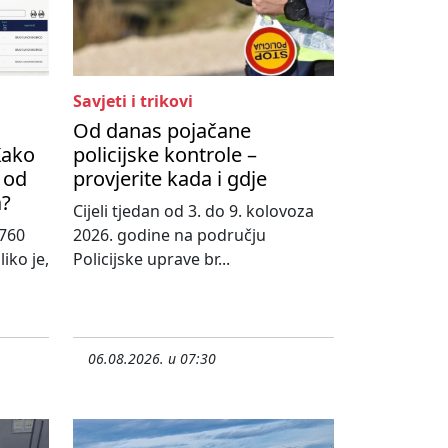
Savjeti i trikovi
Od danas pojačane
Kako
policijske kontrole –
 od
provjerite kada i gdje
a?
Cijeli tjedan od 3. do 9. kolovoza
760
2026. godine na području
iko je,
Policijske uprave br...
06.08.2026. u 07:30