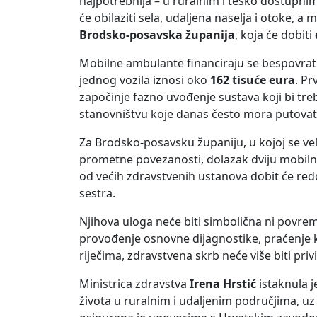
najpotrebnija – u ruralnim i teško dostupni
će obilaziti sela, udaljena naselja i otoke,
Brodsko-posavska županija
, koja će dobiti
Mobilne ambulante financiraju se bespovratn
jednog vozila iznosi oko
162 tisuće eura
. Pr
započinje fazno uvođenje sustava koji bi tre
stanovništvu koje danas često mora putovati 
Za Brodsko-posavsku županiju, u kojoj se vel
prometne povezanosti, dolazak dviju mobilni
od većih zdravstvenih ustanova dobit će red
sestra.
Njihova uloga neće biti simbolična ni povre
provođenje osnovne dijagnostike, praćenje 
riječima, zdravstvena skrb neće više biti priv
Ministrica zdravstva
Irena Hrstić
istaknula j
života u ruralnim i udaljenim područjima, u