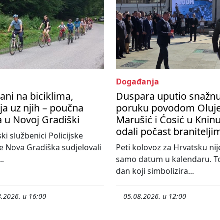
Događanja
ani na biciklima,
Duspara uputio snažn
ija uz njih – poučna
poruku povodom Oluje
a u Novoj Gradiški
Marušić i Ćosić u Knin
odali počast branitelji
ski službenici Policijske
e Nova Gradiška sudjelovali
Peti kolovoz za Hrvatsku nij
..
samo datum u kalendaru. To
dan koji simbolizira...
.2026. u 16:00
05.08.2026. u 12:00