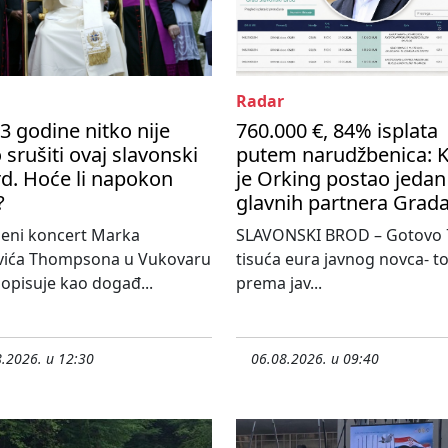
Radar
3 godine nitko nije
760.000 €, 84% isplata
 srušiti ovaj slavonski
putem narudžbenica: 
d. Hoće li napokon
je Orking postao jedan
?
glavnih partnera Grad
jeni koncert Marka
SLAVONSKI BROD – Gotovo 
vića Thompsona u Vukovaru
tisuća eura javnog novca- tol
 opisuje kao događ...
prema jav...
.2026. u 12:30
06.08.2026. u 09:40