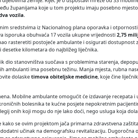
m dijelovima zemlje. Riječ je o uspostavi mreže od 33 mobil
 a među županijama koje u tom projektu imaju posebno mjesto 
dva vozila
.
im sredstvima iz Nacionalnog plana oporavka i otpornosti,
va isporuka obuhvaća 17 vozila ukupne vrijednosti
2,75 mil
bao rasteretiti postojeće ambulante i osigurati dostupnost 
desetke kilometara do najbližeg liječnika.
ik dio stanovništva suočava s problemima starenja, depopula
h ambulanti ima posebnu težinu. Manja mjesta, rubna nasel
ovite dolaske
timova obiteljske medicine
, koje čine liječn
mena. Mobilne ambulante omogućit će izdavanje recepata i 
kroničnih bolesnika te kućne posjete nepokretnim pacijent
ilegij onih koji mogu do nje lako doći, nego usluga koja dola
e kako se ovim projektom jača primarna zdravstvena zaštita 
z dodatni učinak na demografsku revitalizaciju. Dugoročna 