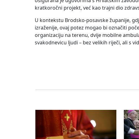
osigurana je ugovorima s Hrvatskim zavodo
kratkoročni projekt, već kao trajni dio zdra
U kontekstu Brodsko-posavske županije, gdje 
izraženije, ovaj potez mogao bi označiti po
organizaciju na terenu, dvije mobilne ambula
svakodnevicu ljudi – bez velikih riječi, ali s v