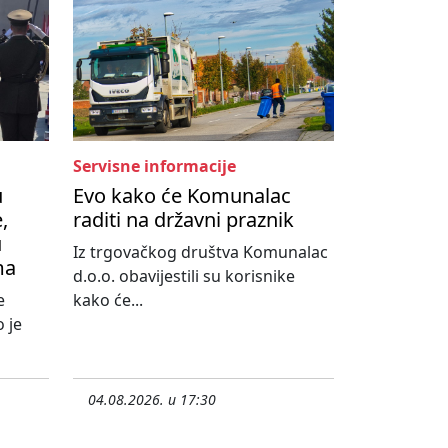
Servisne informacije
u
Evo kako će Komunalac
,
raditi na državni praznik
u
Iz trgovačkog društva Komunalac
ma
d.o.o. obavijestili su korisnike
e
kako će...
 je
04.08.2026. u 17:30