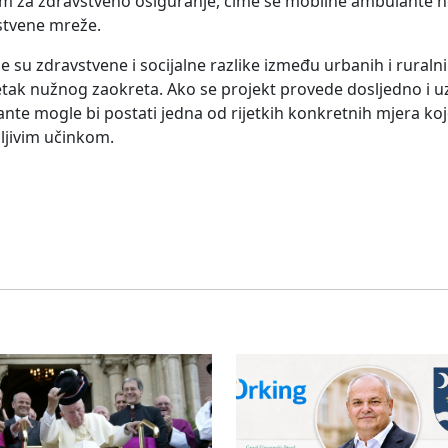
m za zdravstveno osiguranje, čime se mobilne ambulante 
vstvene mreže.
su zdravstvene i socijalne razlike između urbanih i ruraln
četak nužnog zaokreta. Ako se projekt provede dosljedno i 
nte mogle bi postati jedna od rijetkih konkretnih mjera koj
idljivim učinkom.