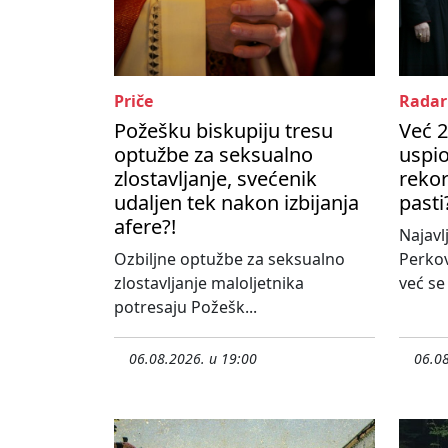
Priče
Radar
Požešku biskupiju tresu
Već 2
optužbe za seksualno
uspio
zlostavljanje, svećenik
rekor
udaljen tek nakon izbijanja
pasti
afere?!
Najavl
Ozbiljne optužbe za seksualno
Perko
zlostavljanje maloljetnika
već se
potresaju Požešk...
06.08.2026. u 19:00
06.08