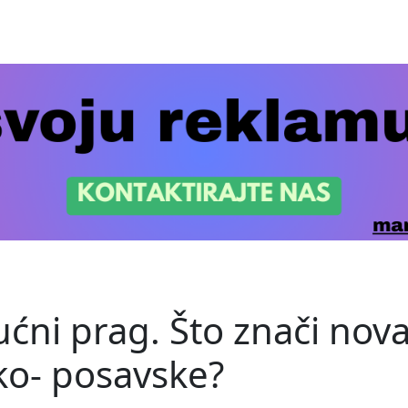
kućni prag. Što znači nov
ko- posavske?