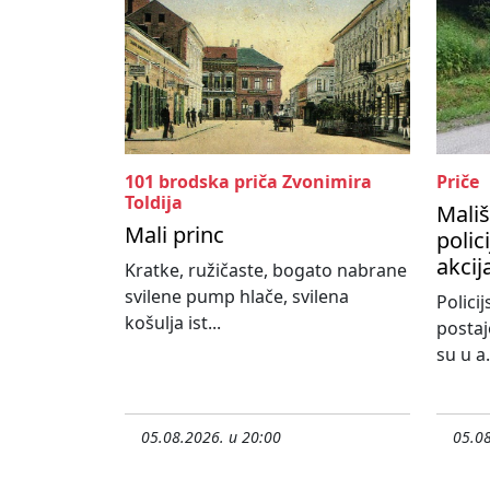
101 brodska priča Zvonimira
Priče
Toldija
Mališ
Mali princ
polic
akcij
Kratke, ružičaste, bogato nabrane
svilene pump hlače, svilena
Policij
košulja ist...
postaj
su u a.
05.08.2026. u 20:00
05.08