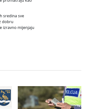
ne promatraju kao
ih sredina sve
uz dobru
e izravno mijenjaju