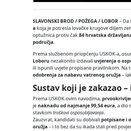
SLAVONSKI BROD / POŽEGA / LOBOR
– Da 
a
koja je potresla lovačke krugove diljem ze
optužnica protiv čak
84 hrvatska državljan
područja
.
Prema službenom priopćenju USKOK-a, osum
Loboru
nezakonito izdavali
uvjerenja o osp
ili ispunili uvjete propisane pravilnikom. Na
odobrenja za nabavu vatrenog oružja
– ia
Sustav koji je zakazao –
Prema USKOK-ovim navodima,
prvookrivlje
je
naknadu od najmanje 99,54 eura
, a dio
stavkom
troškovi osposobljavanja
.
Zauzvrat, kandidati su dobivali
potpisane i 
oružja
– i to bez da su ikada stali pred povjer