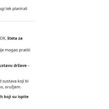
gi tek planirali
KOK,
šteta za
nije mogao pratiti
ustavu države
–
 sustava koji bi
no, oružjem.
 koji su ispite