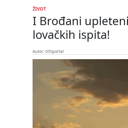
ŽIVOT
I Brođani uplete
lovačkih ispita!
Autor: 035portal