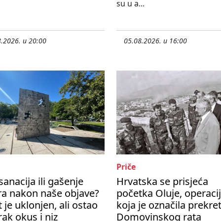
su u a...
.2026. u 20:00
05.08.2026. u 16:00
Priče
sanacija ili gašenje
Hrvatska se prisjeća
ra nakon naše objave?
početka Oluje, operaci
t je uklonjen, ali ostao
koja je označila prekre
rak okus i niz
Domovinskog rata