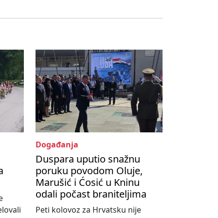
Događanja
Duspara uputio snažnu
a
poruku povodom Oluje,
Marušić i Ćosić u Kninu
odali počast braniteljima
e
lovali
Peti kolovoz za Hrvatsku nije