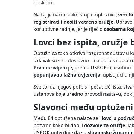
puškom.
Na taj je način, kako stoji u optužnici,
veći b
registrirati i nositi vatreno oružje
. Upravo
koruptivne radnje, jer je riječ o
osobama koje
Lovci bez ispita, oružje
Optužnica tako otkriva razgranat sustav u 
izdavali su se – doslovno – na potpis i uplatu
Prvookrivljeni
je, prema USKOK-u, osobno il
popunjavao lažna uvjerenja
, upisujući u nj
Sve to, uz njegov potpis i pečat Učilišta, stv
ustanova koja uredno provodi nastavu, dok j
Slavonci među optužen
Među 84 optužena nalaze se i
lovci s podru
potvrde kako bi dobili
dozvole za oružje
. I
USKOK potvrđuje da su
slavonske županije