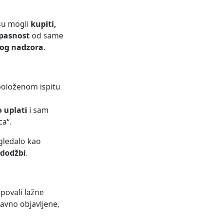
su mogli
kupiti,
opasnost
od same
nog nadzora
.
položenom ispitu
 uplati
i sam
ca“.
zgledalo kao
edodžbi
.
upovali lažne
javno objavljene,