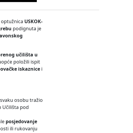
a optužnica
USKOK-
grebu
podignuta je
lavonskog
renog učilišta u
uopće položili ispit
lovačke iskaznice
i
a svaku osobu tražio
n Učilišta pod
ale
posjedovanje
osti ili rukovanju