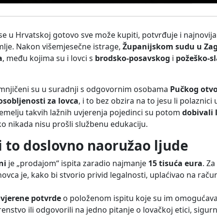
se u Hrvatskoj gotovo sve može kupiti, potvrđuje i najnovij
mlje. Nakon višemjesečne istrage,
Županijskom sudu u Za
a
, među kojima su i lovci s
brodsko-posavskog
i
požeško-s
njičeni su u suradnji s odgovornim osobama
Pučkog otvo
osobljenosti za lovca
, i to bez obzira na to jesu li polaznici 
 temelju takvih lažnih uvjerenja pojedinci su potom
dobivali 
ko nikada nisu prošli službenu edukaciju.
 i to doslovno naoružao ljude
ni
je „prodajom“ ispita zaradio najmanje
15 tisuća eura
. Z
 novca je, kako bi stvorio privid legalnosti, uplaćivao na raču
ovjerene potvrde
o položenom ispitu koje su im omogućav
enstvo ili odgovorili na jedno pitanje o lovačkoj etici, sigurn