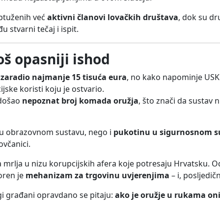
optuženih već
aktivni članovi lovačkih društava
, dok su dru
 stvarni tečaj i ispit.
oš opasniji ishod
e zaradio najmanje 15 tisuća eura
, no kako napominje US
ske koristi koju je ostvario.
 došao
nepoznat broj komada oružja
, što znači da sustav 
 u obrazovnom sustavu, nego i
pukotinu u sigurnosnom s
ovčanici.
 mrlja u nizu korupcijskih afera koje potresaju Hrvatsku. Od
voren je
mehanizam za trgovinu uvjerenjima
– i, posljedič
i građani opravdano se pitaju:
ako je oružje u rukama onih