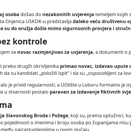
roj osoba
došao do
nezakonitih uvjerenja
temeljem kojih 
 ta činjenica USKOK-u predstavlja
daleko veću društvenu 
 su do oružja došle mimo sigurnosnih provjera i struč
 bez kontrole
kojem se
novac razmjenjivao za uvjerenja
, a dokumenti o 
.
i preko drugih okrivljenika
primao novac, izdavao upute o
ih da su kandidati „položili ispit“ i da su „osposobljeni za lov
aralo je privid regularnosti, a Učilište u Loboru formalno je i
e u stvarnosti postalo
paravan za izdavanje fiktivnih svj
ima
čja Slavonskog Broda i Požege
, koji su, prema optužnici, k
ako pojedinosti o imenima i broju osoba po županijama nisu 
među najzastupljenijima u ovom slučaju.