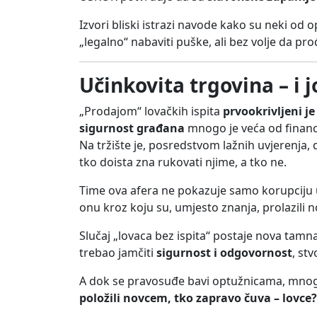
Izvori bliski istrazi navode kako su neki od 
„legalno“ nabaviti puške, ali bez volje da prođu
Učinkovita trgovina – i j
„Prodajom“ lovačkih ispita
prvookrivljeni j
sigurnost građana
mnogo je veća od financij
Na tržište je, posredstvom lažnih uvjerenja,
tko doista zna rukovati njime, a tko ne.
Time ova afera ne pokazuje samo korupciju
onu kroz koju su, umjesto znanja, prolazili n
Slučaj „lovaca bez ispita“ postaje nova tamna
trebao jamčiti
sigurnost i odgovornost
, st
A dok se pravosuđe bavi optužnicama, mnog
položili novcem, tko zapravo čuva – lovce?