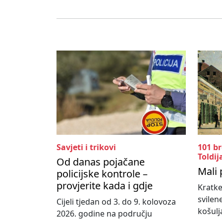
Savjeti i trikovi
101 b
Toldij
Od danas pojačane
Mali 
policijske kontrole –
provjerite kada i gdje
Kratke
svilen
Cijeli tjedan od 3. do 9. kolovoza
košulja
2026. godine na području