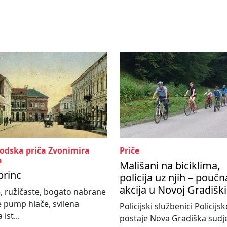
rodska priča Zvonimira
Priče
a
Mališani na biciklima,
princ
policija uz njih – poučn
akcija u Novoj Gradiški
, ružičaste, bogato nabrane
e pump hlače, svilena
Policijski službenici Policijsk
 ist...
postaje Nova Gradiška sudje