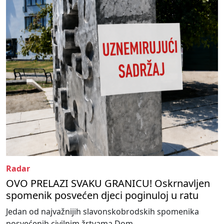
Radar
OVO PRELAZI SVAKU GRANICU! Oskrnavljen
spomenik posvećen djeci poginuloj u ratu
Jedan od najvažnijih slavonskobrodskih spomenika
posvećenih civilnim žrtvama Dom...