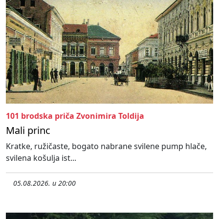
101 brodska priča Zvonimira Toldija
Mali princ
Kratke, ružičaste, bogato nabrane svilene pump hlače,
svilena košulja ist...
05.08.2026. u 20:00