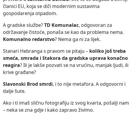
članici EU, koja se diči modernim sustavima
gospodarenja otpadom.
A gradske službe?
TD Komunalac
, odgovoran za
održavanje čistoće, ponaša se kao da problema nema.
Komunalno redarstvo
? Nema ga ni za lijek.
Stanari Hebranga s pravom se pitaju –
koliko još treba
smeća, smrada i štakora da gradska uprava konačno
reagira
? Ili je lakše pozvati se na vrućinu, manjak ljudi, ili
krive građane?
Slavonski Brod smrdi
, i to nije metafora. A odgovorni i
dalje šute.
Ako i ti imaš sličnu fotografiju iz svog kvarta, pošalji nam
– neka se zna gdje i kako zapravo živimo.