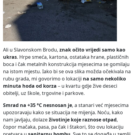
Ali u Slavonskom Brodu,
znak očito vrijedi samo kao
ukras
. Hrpe smeća, kartona, ostataka hrane, plastičnih
boca i čak metalnih konstrukcija mjesecima se gomilaju
na istom mjestu. Iako bi se ova slika možda očekivala na
rubu grada, mi govorimo o lokaciji
na samo nekoliko
minuta hoda od korza
– u kvartu gdje žive deseci
obitelji, uz škole, trgovine i parkove.
Smrad na +35 °C nesnosan je
, a stanari već mjesecima
upozoravaju kako se situacija ne mijenja. Noću, kako
nam javljaju, dolaze
životinje koje raznose otpad
,
čopor mačaka, pasa, pa čak i štakori, što ovu lokaciju
pretvara u
sanitarnu bombu
. Sve to se događa u zemlji