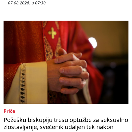
07.08.2026. u 07:30
Priče
Požešku biskupiju tresu optužbe za seksualno
zlostavljanje, svećenik udaljen tek nakon