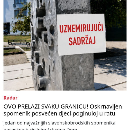
Radar
OVO PRELAZI SVAKU GRANICU! Oskrnavljen
spomenik posvećen djeci poginuloj u ratu
Jedan od najvažnijih slavonskobrodskih spomenika
posvećenih civilnim žrtvama Dom...