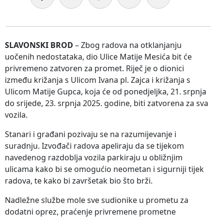
SLAVONSKI BROD
– Zbog radova na otklanjanju
uočenih nedostataka, dio Ulice Matije Mesića bit će
privremeno zatvoren za promet. Riječ je o dionici
između križanja s Ulicom Ivana pl. Zajca i križanja s
Ulicom Matije Gupca, koja će od ponedjeljka, 21. srpnja
do srijede, 23. srpnja 2025. godine, biti zatvorena za sva
vozila.
Stanari i građani pozivaju se na razumijevanje i
suradnju. Izvođači radova apeliraju da se tijekom
navedenog razdoblja vozila parkiraju u obližnjim
ulicama kako bi se omogućio neometan i sigurniji tijek
radova, te kako bi završetak bio što brži.
Nadležne službe mole sve sudionike u prometu za
dodatni oprez, praćenje privremene prometne