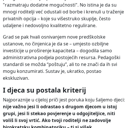
"razmatraju dodatne mogućnosti". No istina je da su
mnogi roditelji već odustali od borbe i krenuli u traženje
privatnih opcija – koje su višestruko skuplje, često
udaljene i nedovoljno kvalitetno regulirane.
Grad se pak hvali osnivanjem nove predškolske
ustanove, no činjenica je da se – umjesto ozbiljne
investicije u proširenje kapaciteta – dogodila samo
administrativna podjela postojećih resursa. Pedagoški
standardi se možda “poštuju”, ali to ne znači da ih svi
mogu konzumirati. Sustav je, ukratko, postao
ekskluzivan.
I djeca su postala kriterij
Najporaznije u cijeloj priči jest poruka koju šaljemo djeci:
nije važno jesi li odrastao s drugom djecom u istoj
grupi, jesi li stekao povjerenje u odgojiteljice, niti
voliš li svoj vrtić. Ako tvoji roditelji ne zadovolje
birokratsku kombinatoriku – ti si višak.