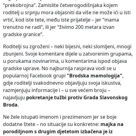
“prekobrojna”. Zamislite četverogodišnjaka kojem
roditelj u srpnju mora objasniti da više ne može ići u isti
vrtić, kod iste tete, među iste prijatelje – jer “mama
trenutno ne radi”, ili jer “živimo 200 metara izvan
gradske granice”.
Roditelji su zgroženi – neki bijesni, neki slomljeni, mnogi
zbunjeni. Svoje komentare dijele u zatvorenim grupama,
u porukama novinarima, u komentarima ispod objava
gradske uprave. No najburnija rasprava vodi se u
popularnoj Facebook grupi
"Brodska mamologija"
,
gdje roditelji svakodnevno objavljuju svoja iskustva,
razmjenjuju informacije i – u sve većem broju –
najavljuju
pokretanje tužbi protiv Grada Slavonskog
Broda
.
Ne žele istupati imenom i prezimenom jer se boje
dodatne štete – no situacije su konkretne:
majka na
porodiljnom s drugim djetetom izbačena je iz