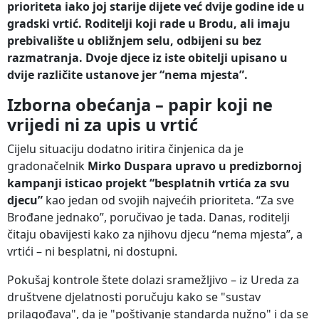
prioriteta iako joj starije dijete već dvije godine ide u
gradski vrtić. Roditelji koji rade u Brodu, ali imaju
prebivalište u obližnjem selu, odbijeni su bez
razmatranja. Dvoje djece iz iste obitelji upisano u
dvije različite ustanove jer “nema mjesta”.
Izborna obećanja – papir koji ne
vrijedi ni za upis u vrtić
Cijelu situaciju dodatno iritira činjenica da je
gradonačelnik
Mirko Duspara upravo u predizbornoj
kampanji isticao projekt “besplatnih vrtića za svu
djecu”
kao jedan od svojih najvećih prioriteta. “Za sve
Brođane jednako”, poručivao je tada. Danas, roditelji
čitaju obavijesti kako za njihovu djecu “nema mjesta”, a
vrtići – ni besplatni, ni dostupni.
Pokušaj kontrole štete dolazi sramežljivo – iz Ureda za
društvene djelatnosti poručuju kako se "sustav
prilagođava", da je "poštivanje standarda nužno" i da se