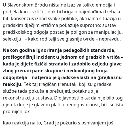
U Slavonskom Brodu ništa ne izaziva toliko emocija i
podjela kao – vrtići. I dok bi briga o najmlađima trebala
biti konsenzus iznad svake politike, aktualna situacija u
gradskim dječjim vrtićima pokazuje suprotno: sustav
predškolskog odgoja postao je poligon za manipulaciju,
selekciju i – kako roditelji sve glasnije tvrde – nepravdu.
Nakon godina ignoriranja pedagoških standarda,
prošlogodišnji incident u jednom od gradskih vrtića –
kada je dijete fizički stradalo i zadobilo ozljedu glave
zbog prenatrpane skupine i nedovoljnog broja
odgojitelja – natjerao je gradske vlasti na (pre)kasnu
reakciju.
Tek taj tragičan trenutak, koji su gradske
službe tada pokušale prešutjeti, potaknuo je
rekonstrukciju sustava. Dio javnosti pita: da nije bilo tog
djeteta koje je glavom platilo neodgovornost, bi li se išta
promijenilo?
Kao reakcija na to, Grad je požurio s osnivanjem još