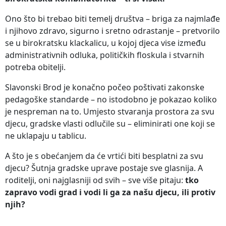
Ono što bi trebao biti temelj društva – briga za najmlađe
i njihovo zdravo, sigurno i sretno odrastanje – pretvorilo
se u birokratsku klackalicu, u kojoj djeca vise između
administrativnih odluka, političkih floskula i stvarnih
potreba obitelji.
Slavonski Brod je konačno počeo poštivati zakonske
pedagoške standarde – no istodobno je pokazao koliko
je nespreman na to. Umjesto stvaranja prostora za svu
djecu, gradske vlasti odlučile su – eliminirati one koji se
ne uklapaju u tablicu.
A što je s obećanjem da će vrtići biti besplatni za svu
djecu? Šutnja gradske uprave postaje sve glasnija. A
roditelji, oni najglasniji od svih – sve više pitaju:
tko
zapravo vodi grad i vodi li ga za našu djecu, ili protiv
njih?