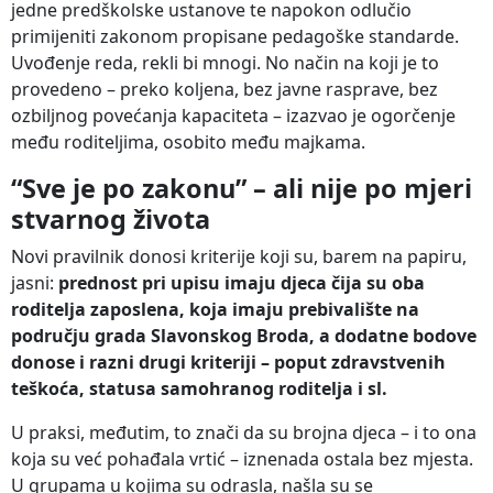
jedne predškolske ustanove te napokon odlučio
primijeniti zakonom propisane pedagoške standarde.
Uvođenje reda, rekli bi mnogi. No način na koji je to
provedeno – preko koljena, bez javne rasprave, bez
ozbiljnog povećanja kapaciteta – izazvao je ogorčenje
među roditeljima, osobito među majkama.
“Sve je po zakonu” – ali nije po mjeri
stvarnog života
Novi pravilnik donosi kriterije koji su, barem na papiru,
jasni:
prednost pri upisu imaju djeca čija su oba
roditelja zaposlena, koja imaju prebivalište na
području grada Slavonskog Broda, a dodatne bodove
donose i razni drugi kriteriji – poput zdravstvenih
teškoća, statusa samohranog roditelja i sl.
U praksi, međutim, to znači da su brojna djeca – i to ona
koja su već pohađala vrtić – iznenada ostala bez mjesta.
U grupama u kojima su odrasla, našla su se